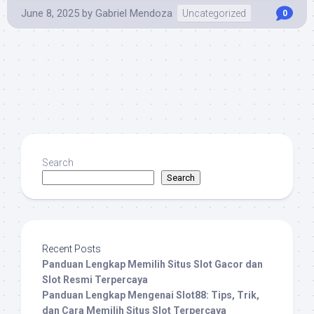
June 8, 2025
by
Gabriel Mendoza
Uncategorized
0
Search
Search
Recent Posts
Panduan Lengkap Memilih Situs Slot Gacor dan
Slot Resmi Terpercaya
Panduan Lengkap Mengenai Slot88: Tips, Trik,
dan Cara Memilih Situs Slot Terpercaya