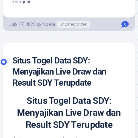
keraguan.
July 17, 2025
by
Noelia
Uncategorized
0
Situs Togel Data SDY:
Menyajikan Live Draw dan
Result SDY Terupdate
Situs Togel Data SDY:
Menyajikan Live Draw dan
Result SDY Terupdate