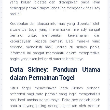
yang keluar dicatat dan ditampilkan pada layar
sehingga pemain dapat langsung mengecek hasil sdy
hari ini.
Kecepatan dan akurasi informasi yang diberikan oleh
situs-situs togel yang menampilkan live sdy sangat
penting untuk memberikan kenyamanan dan
kepercayaan kepada pemain. Bagi mereka yang
sedang mengikuti hasil undian di sidney pools,
informasi ini sangat membantu dalam memprediksi
angka yang akan keluar di putaran berikutnya.
Data Sidney: Panduan Utama
dalam Permainan Togel
Situs togel menyediakan data Sidney sebagai
referensi bagi para pemain yang ingin menganalisis
hasil-hasil undian sebelumnya. Paito sdy adalah salah
satu alat yang paling sering digunakan oleh pemain