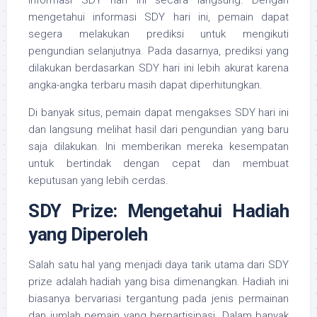
informasi SDY hari ini secara langsung. Dengan
mengetahui informasi SDY hari ini, pemain dapat
segera melakukan prediksi untuk mengikuti
pengundian selanjutnya. Pada dasarnya, prediksi yang
dilakukan berdasarkan SDY hari ini lebih akurat karena
angka-angka terbaru masih dapat diperhitungkan.
Di banyak situs, pemain dapat mengakses SDY hari ini
dan langsung melihat hasil dari pengundian yang baru
saja dilakukan. Ini memberikan mereka kesempatan
untuk bertindak dengan cepat dan membuat
keputusan yang lebih cerdas.
SDY Prize: Mengetahui Hadiah
yang Diperoleh
Salah satu hal yang menjadi daya tarik utama dari SDY
prize adalah hadiah yang bisa dimenangkan. Hadiah ini
biasanya bervariasi tergantung pada jenis permainan
dan jumlah pemain yang berpartisipasi. Dalam banyak