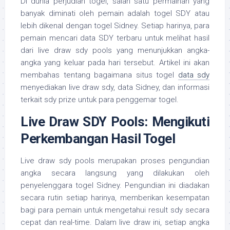
Di dunia perjudian togel, salah satu permainan yang
banyak diminati oleh pemain adalah togel SDY atau
lebih dikenal dengan togel Sidney. Setiap harinya, para
pemain mencari data SDY terbaru untuk melihat hasil
dari live draw sdy pools yang menunjukkan angka-
angka yang keluar pada hari tersebut. Artikel ini akan
membahas tentang bagaimana situs togel
data sdy
menyediakan live draw sdy, data Sidney, dan informasi
terkait sdy prize untuk para penggemar togel.
Live Draw SDY Pools: Mengikuti
Perkembangan Hasil Togel
Live draw sdy pools merupakan proses pengundian
angka secara langsung yang dilakukan oleh
penyelenggara togel Sidney. Pengundian ini diadakan
secara rutin setiap harinya, memberikan kesempatan
bagi para pemain untuk mengetahui result sdy secara
cepat dan real-time. Dalam live draw ini, setiap angka