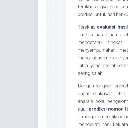
terakhir angka kecil s
prediksi untuk hari berik
Terakhir,
evaluasi hasi
hasil keluaran harus 
mengetahui tingkat 
menyempurnakan met
menghapus metode yang 
inilah yang membedaka
sering salah.
Dengan langkah-langkah
dapat dilakukan lebih
analisis pola, pengelo
agar
prediksi nomor t
strategi ini memiliki pe
mendekati hasil keluar