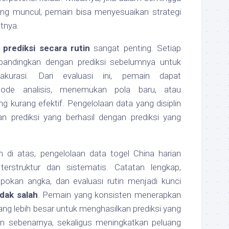
ering muncul, pemain bisa menyesuaikan strategi
utnya.
l prediksi secara rutin
sangat penting. Setiap
dibandingkan dengan prediksi sebelumnya untuk
akurasi. Dari evaluasi ini, pemain dapat
ode analisis, menemukan pola baru, atau
kurang efektif. Pengelolaan data yang disiplin
n prediksi yang berhasil dengan prediksi yang
 di atas, pengelolaan data togel China harian
 terstruktur dan sistematis. Catatan lengkap,
mpokan angka, dan evaluasi rutin menjadi kunci
idak salah
. Pemain yang konsisten menerapkan
luang lebih besar untuk menghasilkan prediksi yang
an sebenarnya, sekaligus meningkatkan peluang