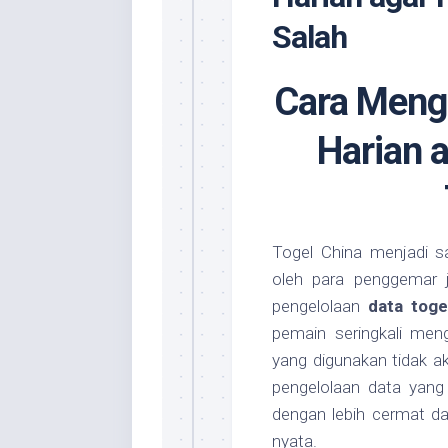
Salah
Cara Menge
Harian 
Togel China menjadi sa
oleh para penggemar j
pengelolaan
data toge
pemain seringkali men
yang digunakan tidak aku
pengelolaan data yang
dengan lebih cermat da
nyata.