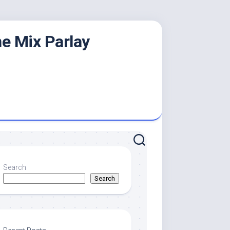
e Mix Parlay
Search
Search