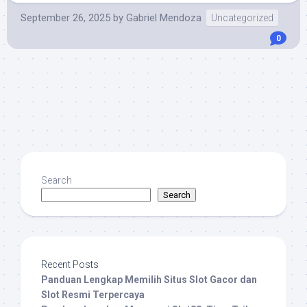
September 26, 2025
by
Gabriel Mendoza
Uncategorized
0
Search
Search
Recent Posts
Panduan Lengkap Memilih Situs Slot Gacor dan
Slot Resmi Terpercaya