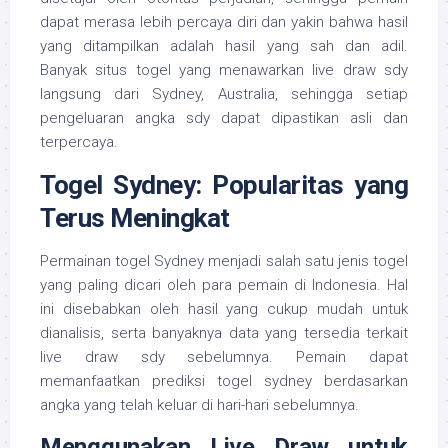
dapat merasa lebih percaya diri dan yakin bahwa hasil
yang ditampilkan adalah hasil yang sah dan adil.
Banyak situs togel yang menawarkan live draw sdy
langsung dari Sydney, Australia, sehingga setiap
pengeluaran angka sdy dapat dipastikan asli dan
terpercaya.
Togel Sydney: Popularitas yang
Terus Meningkat
Permainan togel Sydney menjadi salah satu jenis togel
yang paling dicari oleh para pemain di Indonesia. Hal
ini disebabkan oleh hasil yang cukup mudah untuk
dianalisis, serta banyaknya data yang tersedia terkait
live draw sdy sebelumnya. Pemain dapat
memanfaatkan prediksi togel sydney berdasarkan
angka yang telah keluar di hari-hari sebelumnya.
Menggunakan Live Draw untuk