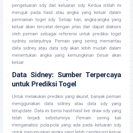
pengeluaran sdy dan keluaran sdy. Kedua istilah ini
merujuk pada hasil atau angka yang keluar dalam
permainan togel sdy. Setiap hari, angka-angka yang
keluar akan tercatat dengan jelas dan dapat diakses
oleh pemain sebagai referensi untuk prediksi togel
sydney selanjutnya. Pemain yang sering memantau
data sidney atau data sdy akan lebih mudah dalam
menentukan angka yang kemungkinan besar akan
keluar.
Data Sidney: Sumber Terpercaya
untuk Prediksi Togel
Untuk melakukan prediksi yang akurat, banyak pemain
menggunakan data sidney atau data sdy yang
terupdate. Data ini berisi hasil-hasil live draw sdy yang
telah terjadi sebelumnya. Pemain sering kali
menganalisis pola-pola yang ada pada keluaran sdy
untuk merumuskan angka yang lebih cenderung keluar