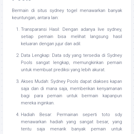
Bermain di situs sydney togel menawarkan banyak
keuntungan, antara lain:
Transparansi Hasil: Dengan adanya live sydney,
setiap pemain bisa melihat langsung hasil
keluaran dengan jujur dan adil.
Data Lengkap: Data sdy yang tersedia di Sydney
Pools sangat lengkap, memungkinkan pemain
untuk membuat prediksi yang lebih akurat.
Akses Mudah: Sydney Pools dapat diakses kapan
saja dan di mana saja, memberikan kenyamanan
bagi para pemain untuk bermain kapanpun
mereka inginkan.
Hadiah Besar: Permainan seperti toto sdy
menawarkan hadiah yang sangat besar, yang
tentu saja menarik banyak pemain untuk