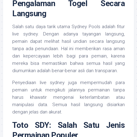
Pengalaman Togel Secara
Langsung
Salah satu daya tarik utama Sydney Pools adalah fitur
live sydney. Dengan adanya tayangan langsung,
pemain dapat melihat hasil undian secara langsung
tanpa ada penundaan. Hal ini memberikan rasa aman
dan kepercayaan lebih bagi para pemain, karena
mereka bisa memastikan bahwa semua hasil yang
diumumkan adalah benar-benar asli dan transparan.
Penyediaan live sydney juga mempermudah para
pemain untuk mengikuti jalannya permainan tanpa
harus khawatir mengenai keterlambatan atau
manipulasi data. Semua hasil langsung disiarkan
dengan jelas dan akurat.
Toto SDY: Salah Satu Jenis
Permainan Populer