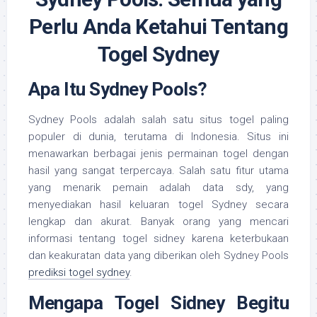
Perlu Anda Ketahui Tentang
Togel Sydney
Apa Itu Sydney Pools?
Sydney Pools adalah salah satu situs togel paling
populer di dunia, terutama di Indonesia. Situs ini
menawarkan berbagai jenis permainan togel dengan
hasil yang sangat terpercaya. Salah satu fitur utama
yang menarik pemain adalah data sdy, yang
menyediakan hasil keluaran togel Sydney secara
lengkap dan akurat. Banyak orang yang mencari
informasi tentang togel sidney karena keterbukaan
dan keakuratan data yang diberikan oleh Sydney Pools
prediksi togel sydney
.
Mengapa Togel Sidney Begitu