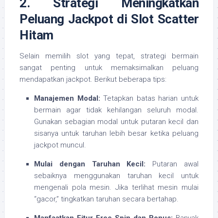
2. Strategi Meningkatkan
Peluang Jackpot di Slot Scatter
Hitam
Selain memilih slot yang tepat, strategi bermain
sangat penting untuk memaksimalkan peluang
mendapatkan jackpot. Berikut beberapa tips:
Manajemen Modal:
Tetapkan batas harian untuk
bermain agar tidak kehilangan seluruh modal.
Gunakan sebagian modal untuk putaran kecil dan
sisanya untuk taruhan lebih besar ketika peluang
jackpot muncul.
Mulai dengan Taruhan Kecil:
Putaran awal
sebaiknya menggunakan taruhan kecil untuk
mengenali pola mesin. Jika terlihat mesin mulai
“gacor,” tingkatkan taruhan secara bertahap.