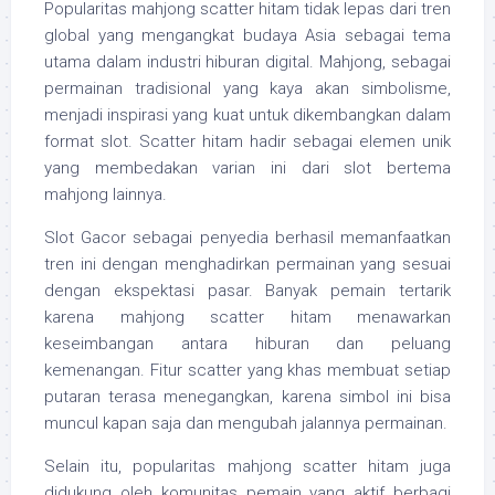
Popularitas mahjong scatter hitam tidak lepas dari tren
global yang mengangkat budaya Asia sebagai tema
utama dalam industri hiburan digital. Mahjong, sebagai
permainan tradisional yang kaya akan simbolisme,
menjadi inspirasi yang kuat untuk dikembangkan dalam
format slot. Scatter hitam hadir sebagai elemen unik
yang membedakan varian ini dari slot bertema
mahjong lainnya.
Slot Gacor sebagai penyedia berhasil memanfaatkan
tren ini dengan menghadirkan permainan yang sesuai
dengan ekspektasi pasar. Banyak pemain tertarik
karena mahjong scatter hitam menawarkan
keseimbangan antara hiburan dan peluang
kemenangan. Fitur scatter yang khas membuat setiap
putaran terasa menegangkan, karena simbol ini bisa
muncul kapan saja dan mengubah jalannya permainan.
Selain itu, popularitas mahjong scatter hitam juga
didukung oleh komunitas pemain yang aktif berbagi