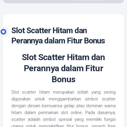
Slot Scatter Hitam dan
Perannya dalam Fitur Bonus
Slot Scatter Hitam dan
Perannya dalam Fitur
Bonus
Slot scatter hitam merupakan istilah yang sering
digunakan untuk menggambarkan simbol scatter
dengan desain bernuansa gelap atau dominan warna
hitam dalam permainan slot online. Pada dasarnya,
scatter adalah simbol spesial yang memiliki fungsi
utama untuk mengaktifkan fitur bonus, seperti free