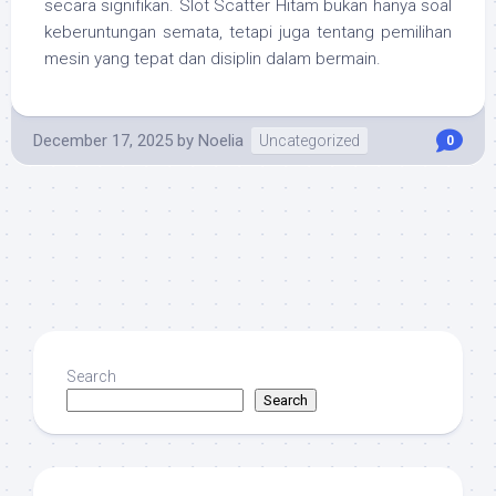
secara signifikan. Slot Scatter Hitam bukan hanya soal
keberuntungan semata, tetapi juga tentang pemilihan
mesin yang tepat dan disiplin dalam bermain.
December 17, 2025
by
Noelia
Uncategorized
0
Search
Search