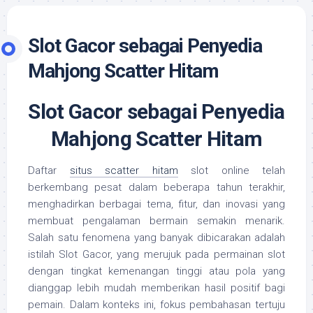
Slot Gacor sebagai Penyedia
Mahjong Scatter Hitam
Slot Gacor sebagai Penyedia
Mahjong Scatter Hitam
Daftar
situs scatter hitam
slot online telah
berkembang pesat dalam beberapa tahun terakhir,
menghadirkan berbagai tema, fitur, dan inovasi yang
membuat pengalaman bermain semakin menarik.
Salah satu fenomena yang banyak dibicarakan adalah
istilah Slot Gacor, yang merujuk pada permainan slot
dengan tingkat kemenangan tinggi atau pola yang
dianggap lebih mudah memberikan hasil positif bagi
pemain. Dalam konteks ini, fokus pembahasan tertuju