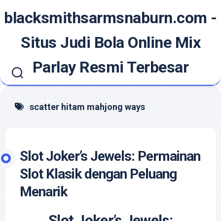
Skip
blacksmithsarmsnaburn.com -
to
content
Situs Judi Bola Online Mix
Parlay Resmi Terbesar
scatter hitam mahjong ways
Slot Joker’s Jewels: Permainan
Slot Klasik dengan Peluang
Menarik
Slot Joker’s Jewels: