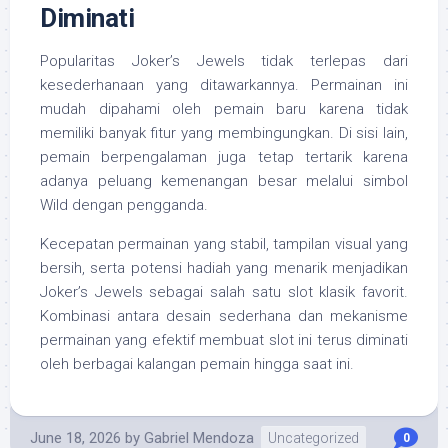
Diminati
Popularitas Joker’s Jewels tidak terlepas dari
kesederhanaan yang ditawarkannya. Permainan ini
mudah dipahami oleh pemain baru karena tidak
memiliki banyak fitur yang membingungkan. Di sisi lain,
pemain berpengalaman juga tetap tertarik karena
adanya peluang kemenangan besar melalui simbol
Wild dengan pengganda.
Kecepatan permainan yang stabil, tampilan visual yang
bersih, serta potensi hadiah yang menarik menjadikan
Joker’s Jewels sebagai salah satu slot klasik favorit.
Kombinasi antara desain sederhana dan mekanisme
permainan yang efektif membuat slot ini terus diminati
oleh berbagai kalangan pemain hingga saat ini.
June 18, 2026
by
Gabriel Mendoza
Uncategorized
0