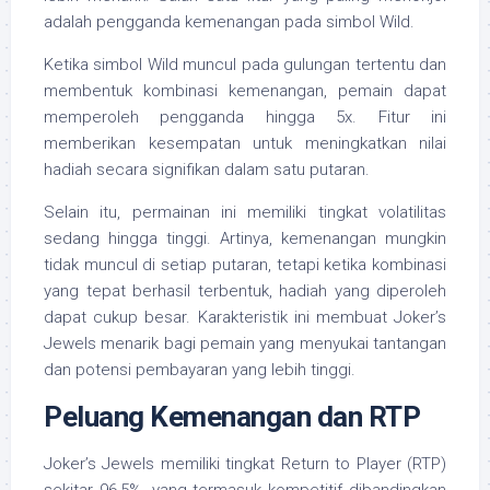
adalah pengganda kemenangan pada simbol Wild.
Ketika simbol Wild muncul pada gulungan tertentu dan
membentuk kombinasi kemenangan, pemain dapat
memperoleh pengganda hingga 5x. Fitur ini
memberikan kesempatan untuk meningkatkan nilai
hadiah secara signifikan dalam satu putaran.
Selain itu, permainan ini memiliki tingkat volatilitas
sedang hingga tinggi. Artinya, kemenangan mungkin
tidak muncul di setiap putaran, tetapi ketika kombinasi
yang tepat berhasil terbentuk, hadiah yang diperoleh
dapat cukup besar. Karakteristik ini membuat Joker’s
Jewels menarik bagi pemain yang menyukai tantangan
dan potensi pembayaran yang lebih tinggi.
Peluang Kemenangan dan RTP
Joker’s Jewels memiliki tingkat Return to Player (RTP)