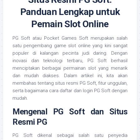
Panduan Lengkap untuk
Pemain Slot Online
PG Soft atau Pocket Games Soft merupakan salah
satu pengembang game slot online yang kini sangat
populer di kalangan pecinta judi daring. Dengan
inovasi dan teknologi terbaru, PG Soft berhasil
menciptakan berbagai permainan slot yang menarik
dan mudah diakses. Dalam artikel ini, kita akan
membahas tentang situs resmi PG Soft, fitur unggulan,
serta bagaimana cara daftar dan login PG Soft dengan
mudah.
Mengenal PG Soft dan Situs
Resmi PG
PG Soft dikenal sebagai salah satu penyedia