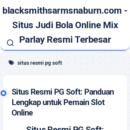
Skip
blacksmithsarmsnaburn.com -
to
content
Situs Judi Bola Online Mix
Parlay Resmi Terbesar
situs resmi pg soft
Situs Resmi PG Soft: Panduan
Lengkap untuk Pemain Slot
Online
Situs Resmi PG Soft: