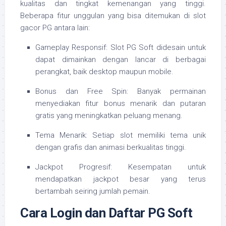
kualitas dan tingkat kemenangan yang tinggi.
Beberapa fitur unggulan yang bisa ditemukan di slot
gacor PG antara lain:
Gameplay Responsif: Slot PG Soft didesain untuk
dapat dimainkan dengan lancar di berbagai
perangkat, baik desktop maupun mobile.
Bonus dan Free Spin: Banyak permainan
menyediakan fitur bonus menarik dan putaran
gratis yang meningkatkan peluang menang.
Tema Menarik: Setiap slot memiliki tema unik
dengan grafis dan animasi berkualitas tinggi.
Jackpot Progresif: Kesempatan untuk
mendapatkan jackpot besar yang terus
bertambah seiring jumlah pemain.
Cara Login dan Daftar PG Soft