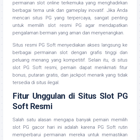
permainan slot online terkemuka yang menghadirkan
berbagai tema unik dan gameplay inovatif. Jika Anda
mencari situs PG yang terpercaya, sangat penting
untuk memilih slot resmi PG agar mendapatkan
pengalaman bermain yang aman dan menyenangkan.
Situs resmi PG Soft menyediakan akses langsung ke
berbagai permainan slot dengan grafis tinggi dan
peluang menang yang kompetitif. Selain itu, di situs
slot PG Soft resmi, pemain dapat menikmati fitur
bonus, putaran gratis, dan jackpot menarik yang tidak
tersedia di situs ilegal.
Fitur Unggulan di Situs Slot PG
Soft Resmi
Salah satu alasan mengapa banyak pemain memilih
slot PG gacor hari ini adalah karena PG Soft rutin
memperbarui permainan mereka untuk memastikan