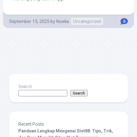
September 15, 2025
by
Noelia
Uncategorized
0
Search
Search
Recent Posts
Panduan Lengkap Mengenai Slot88: Tips, Trik,