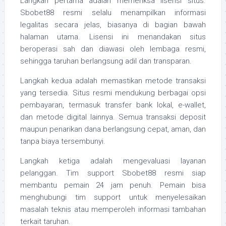
Langkah pertama adalah memeriksa lisensi situs.
Sbobet88 resmi selalu menampilkan informasi
legalitas secara jelas, biasanya di bagian bawah
halaman utama. Lisensi ini menandakan situs
beroperasi sah dan diawasi oleh lembaga resmi,
sehingga taruhan berlangsung adil dan transparan.
Langkah kedua adalah memastikan metode transaksi
yang tersedia. Situs resmi mendukung berbagai opsi
pembayaran, termasuk transfer bank lokal, e-wallet,
dan metode digital lainnya. Semua transaksi deposit
maupun penarikan dana berlangsung cepat, aman, dan
tanpa biaya tersembunyi.
Langkah ketiga adalah mengevaluasi layanan
pelanggan. Tim support Sbobet88 resmi siap
membantu pemain 24 jam penuh. Pemain bisa
menghubungi tim support untuk menyelesaikan
masalah teknis atau memperoleh informasi tambahan
terkait taruhan.