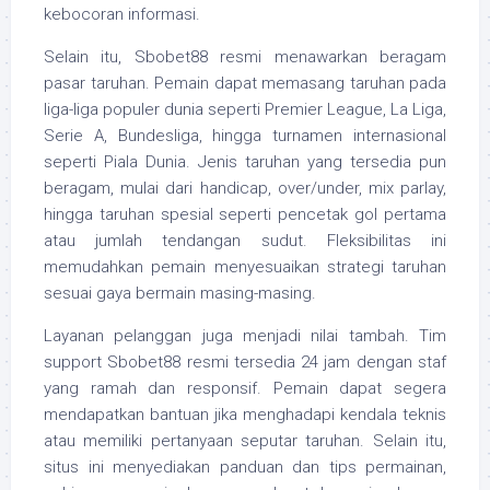
kebocoran informasi.
Selain itu, Sbobet88 resmi menawarkan beragam
pasar taruhan. Pemain dapat memasang taruhan pada
liga-liga populer dunia seperti Premier League, La Liga,
Serie A, Bundesliga, hingga turnamen internasional
seperti Piala Dunia. Jenis taruhan yang tersedia pun
beragam, mulai dari handicap, over/under, mix parlay,
hingga taruhan spesial seperti pencetak gol pertama
atau jumlah tendangan sudut. Fleksibilitas ini
memudahkan pemain menyesuaikan strategi taruhan
sesuai gaya bermain masing-masing.
Layanan pelanggan juga menjadi nilai tambah. Tim
support Sbobet88 resmi tersedia 24 jam dengan staf
yang ramah dan responsif. Pemain dapat segera
mendapatkan bantuan jika menghadapi kendala teknis
atau memiliki pertanyaan seputar taruhan. Selain itu,
situs ini menyediakan panduan dan tips permainan,