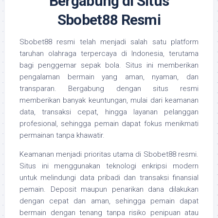
Bergabung di Situs
Sbobet88 Resmi
Sbobet88 resmi telah menjadi salah satu platform
taruhan olahraga terpercaya di Indonesia, terutama
bagi penggemar sepak bola. Situs ini memberikan
pengalaman bermain yang aman, nyaman, dan
transparan. Bergabung dengan situs resmi
memberikan banyak keuntungan, mulai dari keamanan
data, transaksi cepat, hingga layanan pelanggan
profesional, sehingga pemain dapat fokus menikmati
permainan tanpa khawatir.
Keamanan menjadi prioritas utama di Sbobet88 resmi.
Situs ini menggunakan teknologi enkripsi modern
untuk melindungi data pribadi dan transaksi finansial
pemain. Deposit maupun penarikan dana dilakukan
dengan cepat dan aman, sehingga pemain dapat
bermain dengan tenang tanpa risiko penipuan atau