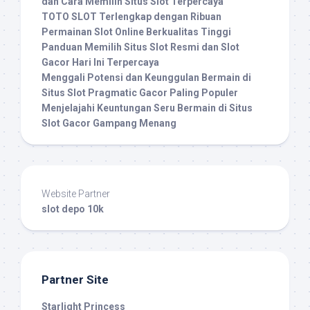
dan Cara Memilih Situs Slot Terpercaya
TOTO SLOT Terlengkap dengan Ribuan
Permainan Slot Online Berkualitas Tinggi
Panduan Memilih Situs Slot Resmi dan Slot
Gacor Hari Ini Terpercaya
Menggali Potensi dan Keunggulan Bermain di
Situs Slot Pragmatic Gacor Paling Populer
Menjelajahi Keuntungan Seru Bermain di Situs
Slot Gacor Gampang Menang
Website Partner
slot depo 10k
Partner Site
Starlight Princess