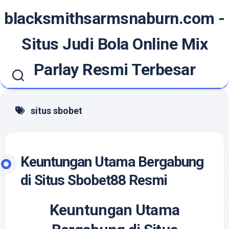
Skip
blacksmithsarmsnaburn.com -
to
content
Situs Judi Bola Online Mix
Parlay Resmi Terbesar
situs sbobet
Keuntungan Utama Bergabung
di Situs Sbobet88 Resmi
Keuntungan Utama