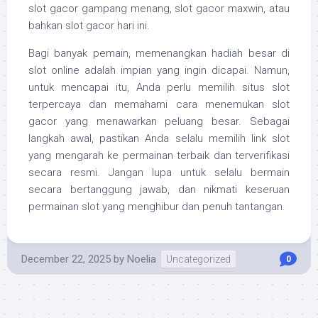
slot gacor gampang menang, slot gacor maxwin, atau
bahkan slot gacor hari ini.
Bagi banyak pemain, memenangkan hadiah besar di
slot online adalah impian yang ingin dicapai. Namun,
untuk mencapai itu, Anda perlu memilih situs slot
terpercaya dan memahami cara menemukan slot
gacor yang menawarkan peluang besar. Sebagai
langkah awal, pastikan Anda selalu memilih link slot
yang mengarah ke permainan terbaik dan terverifikasi
secara resmi. Jangan lupa untuk selalu bermain
secara bertanggung jawab, dan nikmati keseruan
permainan slot yang menghibur dan penuh tantangan.
December 22, 2025
by
Noelia
Uncategorized
0