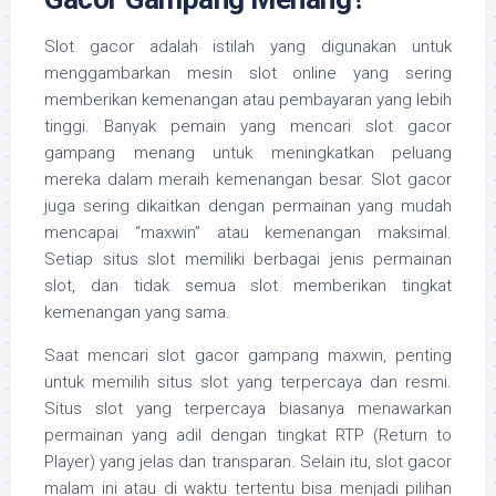
Slot gacor adalah istilah yang digunakan untuk
menggambarkan mesin slot online yang sering
memberikan kemenangan atau pembayaran yang lebih
tinggi. Banyak pemain yang mencari slot gacor
gampang menang untuk meningkatkan peluang
mereka dalam meraih kemenangan besar. Slot gacor
juga sering dikaitkan dengan permainan yang mudah
mencapai “maxwin” atau kemenangan maksimal.
Setiap situs slot memiliki berbagai jenis permainan
slot, dan tidak semua slot memberikan tingkat
kemenangan yang sama.
Saat mencari slot gacor gampang maxwin, penting
untuk memilih situs slot yang terpercaya dan resmi.
Situs slot yang terpercaya biasanya menawarkan
permainan yang adil dengan tingkat RTP (Return to
Player) yang jelas dan transparan. Selain itu, slot gacor
malam ini atau di waktu tertentu bisa menjadi pilihan