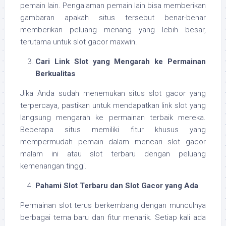
pemain lain. Pengalaman pemain lain bisa memberikan
gambaran apakah situs tersebut benar-benar
memberikan peluang menang yang lebih besar,
terutama untuk slot gacor maxwin.
Cari Link Slot yang Mengarah ke Permainan
Berkualitas
Jika Anda sudah menemukan situs slot gacor yang
terpercaya, pastikan untuk mendapatkan link slot yang
langsung mengarah ke permainan terbaik mereka.
Beberapa situs memiliki fitur khusus yang
mempermudah pemain dalam mencari slot gacor
malam ini atau slot terbaru dengan peluang
kemenangan tinggi.
Pahami Slot Terbaru dan Slot Gacor yang Ada
Permainan slot terus berkembang dengan munculnya
berbagai tema baru dan fitur menarik. Setiap kali ada