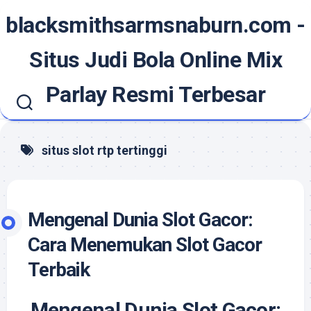
Skip
blacksmithsarmsnaburn.com -
to
content
Situs Judi Bola Online Mix
Parlay Resmi Terbesar
situs slot rtp tertinggi
Mengenal Dunia Slot Gacor:
Cara Menemukan Slot Gacor
Terbaik
Mengenal Dunia Slot Gacor: