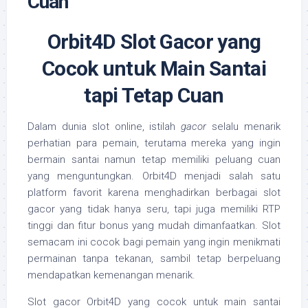
Cuan
Orbit4D Slot Gacor yang
Cocok untuk Main Santai
tapi Tetap Cuan
Dalam dunia slot online, istilah
gacor
selalu menarik
perhatian para pemain, terutama mereka yang ingin
bermain santai namun tetap memiliki peluang cuan
yang menguntungkan. Orbit4D menjadi salah satu
platform favorit karena menghadirkan berbagai slot
gacor yang tidak hanya seru, tapi juga memiliki RTP
tinggi dan fitur bonus yang mudah dimanfaatkan. Slot
semacam ini cocok bagi pemain yang ingin menikmati
permainan tanpa tekanan, sambil tetap berpeluang
mendapatkan kemenangan menarik.
Slot gacor Orbit4D yang cocok untuk main santai