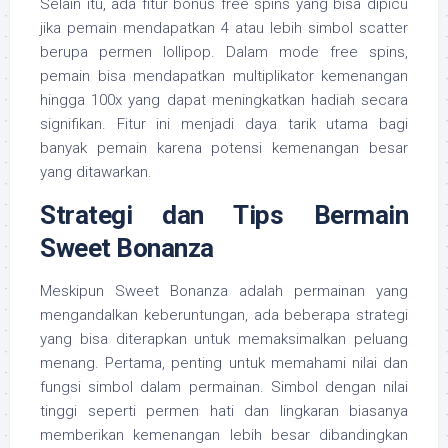
Selain itu, ada fitur bonus free spins yang bisa dipicu
jika pemain mendapatkan 4 atau lebih simbol scatter
berupa permen lollipop. Dalam mode free spins,
pemain bisa mendapatkan multiplikator kemenangan
hingga 100x yang dapat meningkatkan hadiah secara
signifikan. Fitur ini menjadi daya tarik utama bagi
banyak pemain karena potensi kemenangan besar
yang ditawarkan.
Strategi dan Tips Bermain
Sweet Bonanza
Meskipun Sweet Bonanza adalah permainan yang
mengandalkan keberuntungan, ada beberapa strategi
yang bisa diterapkan untuk memaksimalkan peluang
menang. Pertama, penting untuk memahami nilai dan
fungsi simbol dalam permainan. Simbol dengan nilai
tinggi seperti permen hati dan lingkaran biasanya
memberikan kemenangan lebih besar dibandingkan