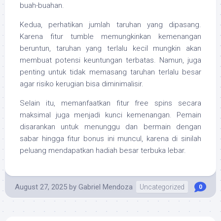
buah-buahan.
Kedua, perhatikan jumlah taruhan yang dipasang.
Karena fitur tumble memungkinkan kemenangan
beruntun, taruhan yang terlalu kecil mungkin akan
membuat potensi keuntungan terbatas. Namun, juga
penting untuk tidak memasang taruhan terlalu besar
agar risiko kerugian bisa diminimalisir.
Selain itu, memanfaatkan fitur free spins secara
maksimal juga menjadi kunci kemenangan. Pemain
disarankan untuk menunggu dan bermain dengan
sabar hingga fitur bonus ini muncul, karena di sinilah
peluang mendapatkan hadiah besar terbuka lebar.
August 27, 2025
by
Gabriel Mendoza
Uncategorized
0