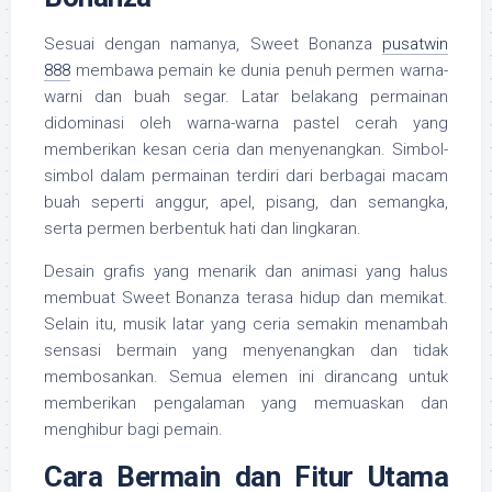
Sesuai dengan namanya, Sweet Bonanza
pusatwin
888
membawa pemain ke dunia penuh permen warna-
warni dan buah segar. Latar belakang permainan
didominasi oleh warna-warna pastel cerah yang
memberikan kesan ceria dan menyenangkan. Simbol-
simbol dalam permainan terdiri dari berbagai macam
buah seperti anggur, apel, pisang, dan semangka,
serta permen berbentuk hati dan lingkaran.
Desain grafis yang menarik dan animasi yang halus
membuat Sweet Bonanza terasa hidup dan memikat.
Selain itu, musik latar yang ceria semakin menambah
sensasi bermain yang menyenangkan dan tidak
membosankan. Semua elemen ini dirancang untuk
memberikan pengalaman yang memuaskan dan
menghibur bagi pemain.
Cara Bermain dan Fitur Utama