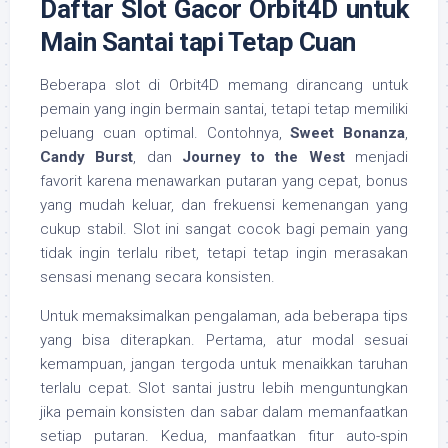
Daftar Slot Gacor Orbit4D untuk
Main Santai tapi Tetap Cuan
Beberapa slot di Orbit4D memang dirancang untuk
pemain yang ingin bermain santai, tetapi tetap memiliki
peluang cuan optimal. Contohnya,
Sweet Bonanza
,
Candy Burst
, dan
Journey to the West
menjadi
favorit karena menawarkan putaran yang cepat, bonus
yang mudah keluar, dan frekuensi kemenangan yang
cukup stabil. Slot ini sangat cocok bagi pemain yang
tidak ingin terlalu ribet, tetapi tetap ingin merasakan
sensasi menang secara konsisten.
Untuk memaksimalkan pengalaman, ada beberapa tips
yang bisa diterapkan. Pertama, atur modal sesuai
kemampuan, jangan tergoda untuk menaikkan taruhan
terlalu cepat. Slot santai justru lebih menguntungkan
jika pemain konsisten dan sabar dalam memanfaatkan
setiap putaran. Kedua, manfaatkan fitur auto-spin