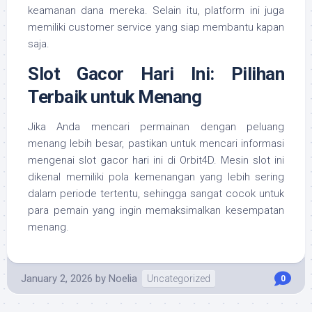
keamanan dana mereka. Selain itu, platform ini juga
memiliki customer service yang siap membantu kapan
saja.
Slot Gacor Hari Ini: Pilihan
Terbaik untuk Menang
Jika Anda mencari permainan dengan peluang
menang lebih besar, pastikan untuk mencari informasi
mengenai slot gacor hari ini di Orbit4D. Mesin slot ini
dikenal memiliki pola kemenangan yang lebih sering
dalam periode tertentu, sehingga sangat cocok untuk
para pemain yang ingin memaksimalkan kesempatan
menang.
January 2, 2026
by
Noelia
Uncategorized
0