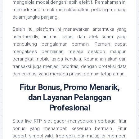
mengelola modal dengan lebih efektif. Pemahaman ini
menjadi kunci untuk memaksimalkan peluang menang
dalam jangka panjang.
Selain itu, platform ini menawarkan antarmuka yang
user-friendly, animasi halus, dan efek suara yang
mendukung pengalaman bermain. Pemain dapat
mengakses permainan melalui desktop maupun
perangkat mobile tanpa kendala. Keamanan akun dan
transaksi juga menjadi prioritas, dengan proteksi data
dan enkripsi yang menjaga privasi pemain tetap aman.
Fitur Bonus, Promo Menarik,
dan Layanan Pelanggan
Profesional
Situs live RTP slot gacor menyediakan berbagai fitur
bonus yang menambah keseruan bermain. Fitur
seperti simbol wild, free spin, dan multiplier memberi