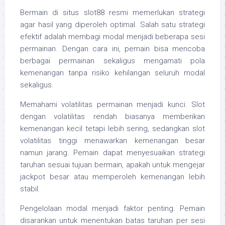
Bermain di situs slot88 resmi memerlukan strategi
agar hasil yang diperoleh optimal. Salah satu strategi
efektif adalah membagi modal menjadi beberapa sesi
permainan. Dengan cara ini, pemain bisa mencoba
berbagai permainan sekaligus mengamati pola
kemenangan tanpa risiko kehilangan seluruh modal
sekaligus.
Memahami volatilitas permainan menjadi kunci. Slot
dengan volatilitas rendah biasanya memberikan
kemenangan kecil tetapi lebih sering, sedangkan slot
volatilitas tinggi menawarkan kemenangan besar
namun jarang. Pemain dapat menyesuaikan strategi
taruhan sesuai tujuan bermain, apakah untuk mengejar
jackpot besar atau memperoleh kemenangan lebih
stabil.
Pengelolaan modal menjadi faktor penting. Pemain
disarankan untuk menentukan batas taruhan per sesi