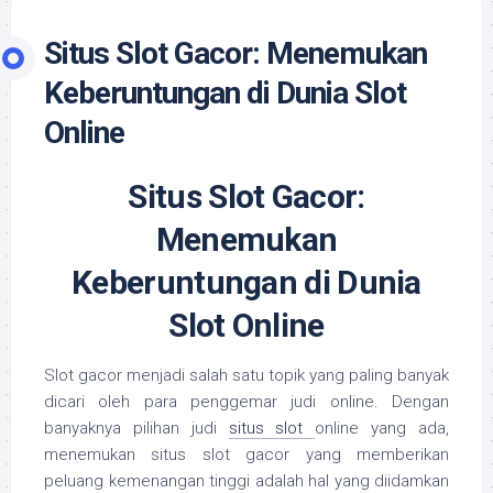
Situs Slot Gacor: Menemukan
Keberuntungan di Dunia Slot
Online
Situs Slot Gacor:
Menemukan
Keberuntungan di Dunia
Slot Online
Slot gacor menjadi salah satu topik yang paling banyak
dicari oleh para penggemar judi online. Dengan
banyaknya pilihan judi
situs slot
online yang ada,
menemukan situs slot gacor yang memberikan
peluang kemenangan tinggi adalah hal yang diidamkan