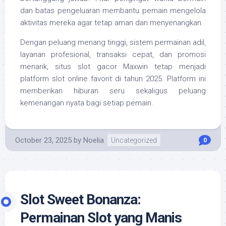
dan batas pengeluaran membantu pemain mengelola
aktivitas mereka agar tetap aman dan menyenangkan.
Dengan peluang menang tinggi, sistem permainan adil,
layanan profesional, transaksi cepat, dan promosi
menarik, situs slot gacor Maxwin tetap menjadi
platform slot online favorit di tahun 2025. Platform ini
memberikan hiburan seru sekaligus peluang
kemenangan nyata bagi setiap pemain.
October 23, 2025
by
Noelia
Uncategorized
0
Slot Sweet Bonanza:
Permainan Slot yang Manis