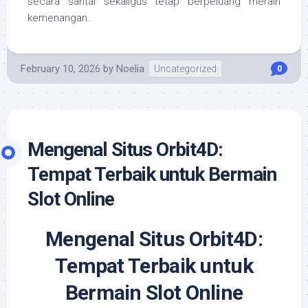
secara santai sekaligus tetap berpeluang meraih
kemenangan.
February 10, 2026
by
Noelia
Uncategorized
0
Mengenal Situs Orbit4D:
Tempat Terbaik untuk Bermain
Slot Online
Mengenal Situs Orbit4D:
Tempat Terbaik untuk
Bermain Slot Online