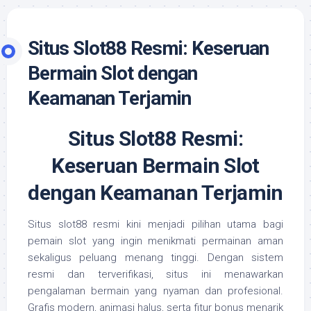
Situs Slot88 Resmi: Keseruan
Bermain Slot dengan
Keamanan Terjamin
Situs Slot88 Resmi:
Keseruan Bermain Slot
dengan Keamanan Terjamin
Situs slot88 resmi kini menjadi pilihan utama bagi
pemain slot yang ingin menikmati permainan aman
sekaligus peluang menang tinggi. Dengan sistem
resmi dan terverifikasi, situs ini menawarkan
pengalaman bermain yang nyaman dan profesional.
Grafis modern, animasi halus, serta fitur bonus menarik