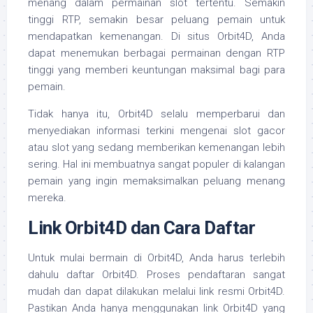
menang dalam permainan slot tertentu. Semakin
tinggi RTP, semakin besar peluang pemain untuk
mendapatkan kemenangan. Di situs Orbit4D, Anda
dapat menemukan berbagai permainan dengan RTP
tinggi yang memberi keuntungan maksimal bagi para
pemain.
Tidak hanya itu, Orbit4D selalu memperbarui dan
menyediakan informasi terkini mengenai slot gacor
atau slot yang sedang memberikan kemenangan lebih
sering. Hal ini membuatnya sangat populer di kalangan
pemain yang ingin memaksimalkan peluang menang
mereka.
Link Orbit4D dan Cara Daftar
Untuk mulai bermain di Orbit4D, Anda harus terlebih
dahulu daftar Orbit4D. Proses pendaftaran sangat
mudah dan dapat dilakukan melalui link resmi Orbit4D.
Pastikan Anda hanya menggunakan link Orbit4D yang