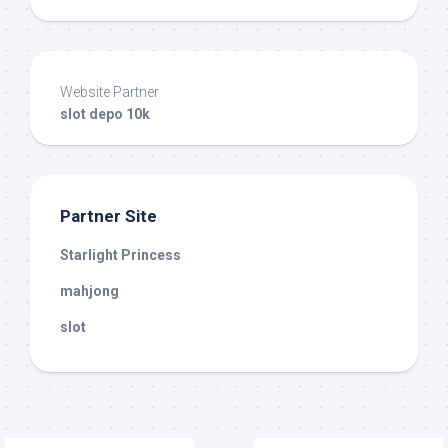
Website Partner
slot depo 10k
Partner Site
Starlight Princess
mahjong
slot