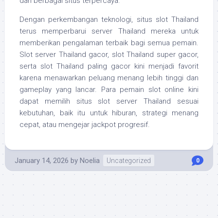
dari berbagai situs terpercaya.
Dengan perkembangan teknologi, situs slot Thailand
terus memperbarui server Thailand mereka untuk
memberikan pengalaman terbaik bagi semua pemain.
Slot server Thailand gacor, slot Thailand super gacor,
serta slot Thailand paling gacor kini menjadi favorit
karena menawarkan peluang menang lebih tinggi dan
gameplay yang lancar. Para pemain slot online kini
dapat memilih situs slot server Thailand sesuai
kebutuhan, baik itu untuk hiburan, strategi menang
cepat, atau mengejar jackpot progresif.
January 14, 2026
by
Noelia
Uncategorized
0