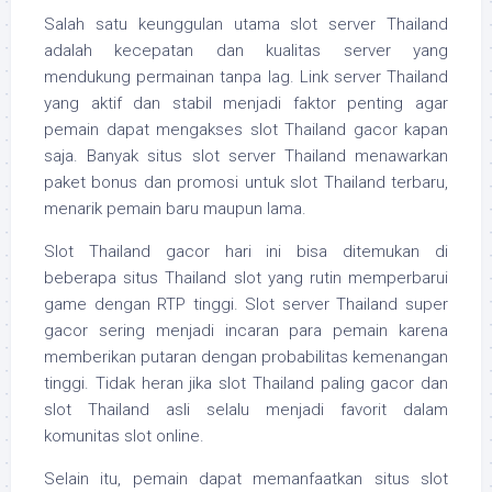
Salah satu keunggulan utama slot server Thailand
adalah kecepatan dan kualitas server yang
mendukung permainan tanpa lag. Link server Thailand
yang aktif dan stabil menjadi faktor penting agar
pemain dapat mengakses slot Thailand gacor kapan
saja. Banyak situs slot server Thailand menawarkan
paket bonus dan promosi untuk slot Thailand terbaru,
menarik pemain baru maupun lama.
Slot Thailand gacor hari ini bisa ditemukan di
beberapa situs Thailand slot yang rutin memperbarui
game dengan RTP tinggi. Slot server Thailand super
gacor sering menjadi incaran para pemain karena
memberikan putaran dengan probabilitas kemenangan
tinggi. Tidak heran jika slot Thailand paling gacor dan
slot Thailand asli selalu menjadi favorit dalam
komunitas slot online.
Selain itu, pemain dapat memanfaatkan situs slot