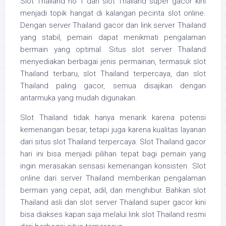
Slot Thailand no 1 dan slot Thailand super gacor kini
menjadi topik hangat di kalangan pecinta slot online.
Dengan server Thailand gacor dan link server Thailand
yang stabil, pemain dapat menikmati pengalaman
bermain yang optimal. Situs slot server Thailand
menyediakan berbagai jenis permainan, termasuk slot
Thailand terbaru, slot Thailand terpercaya, dan slot
Thailand paling gacor, semua disajikan dengan
antarmuka yang mudah digunakan.
Slot Thailand tidak hanya menarik karena potensi
kemenangan besar, tetapi juga karena kualitas layanan
dari situs slot Thailand terpercaya. Slot Thailand gacor
hari ini bisa menjadi pilihan tepat bagi pemain yang
ingin merasakan sensasi kemenangan konsisten. Slot
online dari server Thailand memberikan pengalaman
bermain yang cepat, adil, dan menghibur. Bahkan slot
Thailand asli dan slot server Thailand super gacor kini
bisa diakses kapan saja melalui link slot Thailand resmi