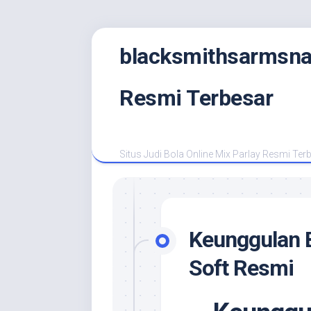
Skip
blacksmithsarmsnab
to
content
Resmi Terbesar
Situs Judi Bola Online Mix Parlay Resmi Ter
Keunggulan B
Soft Resmi