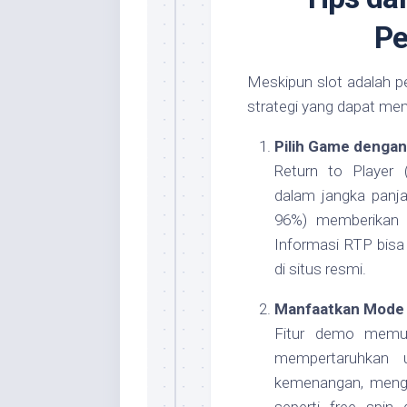
Pe
Meskipun slot adalah p
strategi yang dapat m
Pilih Game dengan
Return to Player
dalam jangka panja
96%) memberikan p
Informasi RTP bisa
di situs resmi.
Manfaatkan Mode
Fitur demo memu
mempertaruhkan 
kemenangan, menge