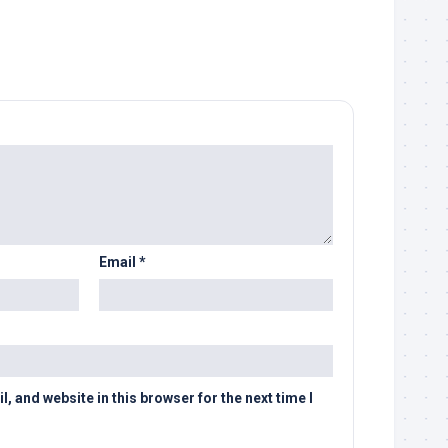
Email
*
 and website in this browser for the next time I