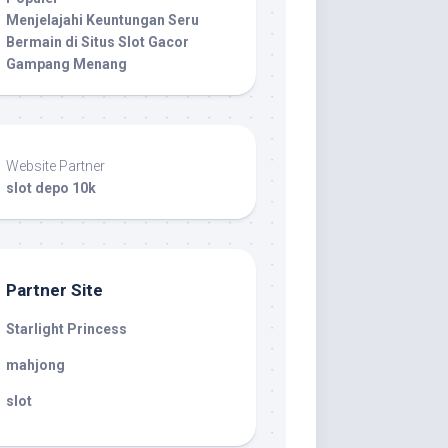
Menjelajahi Keuntungan Seru
Bermain di Situs Slot Gacor
Gampang Menang
Website Partner
slot depo 10k
Partner Site
Starlight Princess
mahjong
slot