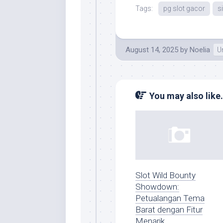
Tags:
pg slot gacor
s
August 14, 2025
by
Noelia
U
You may also like.
Slot Wild Bounty
Showdown:
Petualangan Tema
Barat dengan Fitur
Menarik