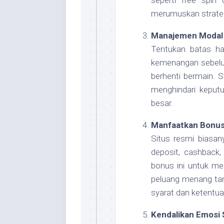
seperti free spi
merumuskan strate
Manajemen Modal y
Tentukan batas ha
kemenangan sebelum
berhenti bermain. 
menghindari keput
besar.
Manfaatkan Bonus
Situs resmi biasa
deposit, cashback
bonus ini untuk m
peluang menang tan
syarat dan ketentu
Kendalikan Emosi