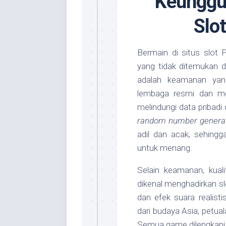
Keunggul
Slo
Bermain di situs slot
yang tidak ditemukan d
adalah keamanan yang 
lembaga resmi dan me
melindungi data pribad
random number genera
adil dan acak, sehing
untuk menang.
Selain keamanan, kual
dikenal menghadirkan slo
dan efek suara realis
dari budaya Asia, petua
Semua game dilengkapi fi