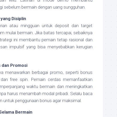
n dan wild. Latihan di mode demo membantu
gi sebelum bermain dengan uang sungguhan.
ang Disiplin
rian atau mingguan untuk deposit dan target
 mulai bermain. Jika batas tercapai, sebaiknya
Strategi ini membantu pemain tetap rasional dan
usan impulsif yang bisa menyebabkan kerugian
 dan Promosi
nya menawarkan berbagai promo, seperti bonus
, dan free spin. Pemain cerdas memanfaatkan
emperpanjang waktu bermain dan meningkatkan
pa harus menambah modal pribadi. Selalu baca
an untuk penggunaan bonus agar maksimal.
 Selama Bermain