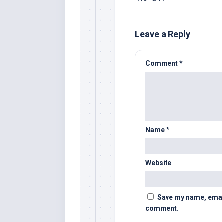
Leave a Reply
Comment
*
Name
*
Website
Save my name, email,
comment.