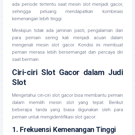
ada periode tertentu saat mesin slot menjadi gacor,
sehingga peluang mendapatkan kombinasi
kemenangan lebih tinggi.
Meskipun tidak ada jaminan pasti, pengalaman dari
para pemain sering kali menjadi acuan dalam
mengenali mesin slot gacor. Kondisi ini membuat
pemain merasa lebih bersemangat dan percaya diri
saat bermain.
Ciri-ciri Slot Gacor dalam Judi
Slot
Mengetahui ciri-ciri slot gacor bisa membantu pemain
dalam memilih mesin slot yang tepat. Berikut
beberapa tanda yang biasa digunakan oleh para
pemain untuk mengidentifikasi slot gacor:
1. Frekuensi Kemenangan Tinggi