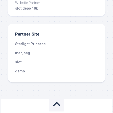
Website Partner
slot depo 10k
Partner Site
Starlight Princess
mahjong
slot
demo