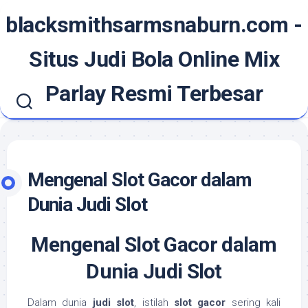
Skip
blacksmithsarmsnaburn.com -
to
content
Situs Judi Bola Online Mix
Parlay Resmi Terbesar
Mengenal Slot Gacor dalam
Dunia Judi Slot
Mengenal Slot Gacor dalam
Dunia Judi Slot
Dalam dunia
judi slot
, istilah
slot gacor
sering kali