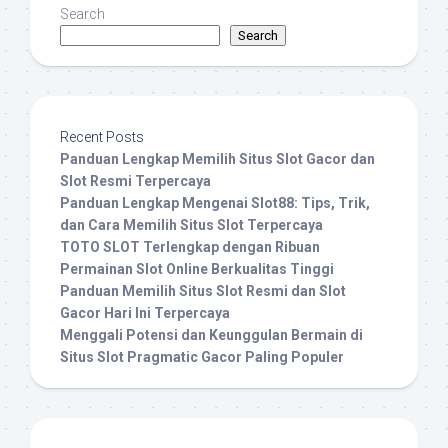
Search
Search
Recent Posts
Panduan Lengkap Memilih Situs Slot Gacor dan
Slot Resmi Terpercaya
Panduan Lengkap Mengenai Slot88: Tips, Trik,
dan Cara Memilih Situs Slot Terpercaya
TOTO SLOT Terlengkap dengan Ribuan
Permainan Slot Online Berkualitas Tinggi
Panduan Memilih Situs Slot Resmi dan Slot
Gacor Hari Ini Terpercaya
Menggali Potensi dan Keunggulan Bermain di
Situs Slot Pragmatic Gacor Paling Populer