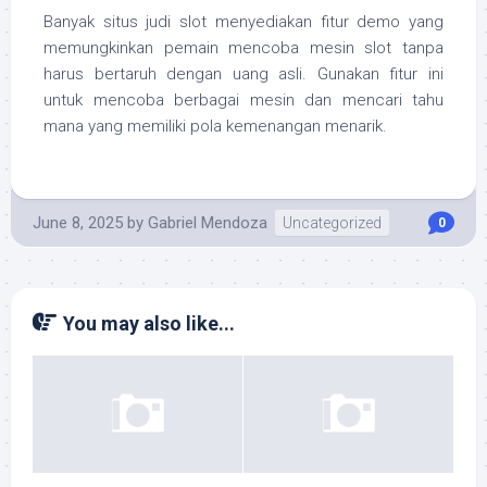
Banyak situs judi slot menyediakan fitur demo yang
memungkinkan pemain mencoba mesin slot tanpa
harus bertaruh dengan uang asli. Gunakan fitur ini
untuk mencoba berbagai mesin dan mencari tahu
mana yang memiliki pola kemenangan menarik.
June 8, 2025
by
Gabriel Mendoza
Uncategorized
0
You may also like...