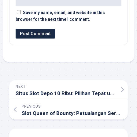
Save my name, email, and website in this
browser for the next time I comment.
NEXT
Situs Slot Depo 10 Ribu: Pilihan Tepat untuk Pecinta Slot Online
PREVIOUS
Slot Queen of Bounty: Petualangan Seru di Dunia Bajak Laut