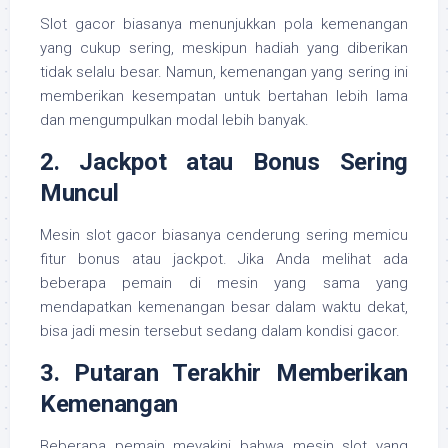
Slot gacor biasanya menunjukkan pola kemenangan
yang cukup sering, meskipun hadiah yang diberikan
tidak selalu besar. Namun, kemenangan yang sering ini
memberikan kesempatan untuk bertahan lebih lama
dan mengumpulkan modal lebih banyak.
2. Jackpot atau Bonus Sering
Muncul
Mesin slot gacor biasanya cenderung sering memicu
fitur bonus atau jackpot. Jika Anda melihat ada
beberapa pemain di mesin yang sama yang
mendapatkan kemenangan besar dalam waktu dekat,
bisa jadi mesin tersebut sedang dalam kondisi gacor.
3. Putaran Terakhir Memberikan
Kemenangan
Beberapa pemain meyakini bahwa mesin slot yang