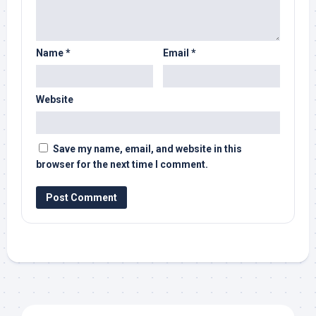
Name
*
Email
*
Website
Save my name, email, and website in this
browser for the next time I comment.