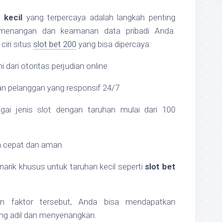
 kecil
yang terpercaya adalah langkah penting
menangan dan keamanan data pribadi Anda.
ciri situs
slot bet 200
yang bisa dipercaya:
i dari otoritas perjudian online
n pelanggan yang responsif 24/7
ai jenis slot dengan taruhan mulai dari 100
 cepat dan aman
arik khusus untuk taruhan kecil seperti
slot bet
n faktor tersebut, Anda bisa mendapatkan
ng adil dan menyenangkan.