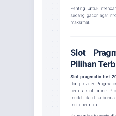
Penting untuk mencar
sedang gacor agar mo
maksimal.
Slot Prag
Pilihan Ter
Slot pragmatic bet 2
dari provider Pragmati
pecinta slot online. P
mudah, dan fitur bonus
mulai bermain.