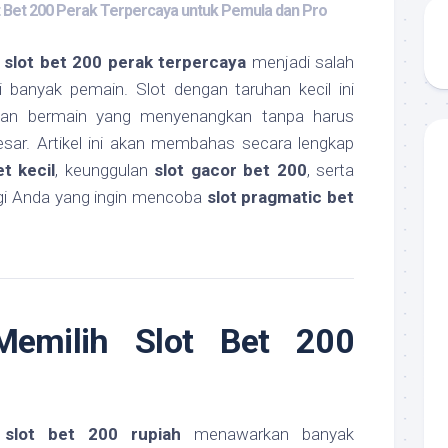
 Bet 200 Perak Terpercaya untuk Pemula dan Pro
,
slot bet 200 perak terpercaya
menjadi salah
gi banyak pemain. Slot dengan taruhan kecil ini
an bermain yang menyenangkan tanpa harus
sar. Artikel ini akan membahas secara lengkap
et kecil
, keunggulan
slot gacor bet 200
, serta
gi Anda yang ingin mencoba
slot pragmatic bet
emilih Slot Bet 200
i
slot bet 200 rupiah
menawarkan banyak