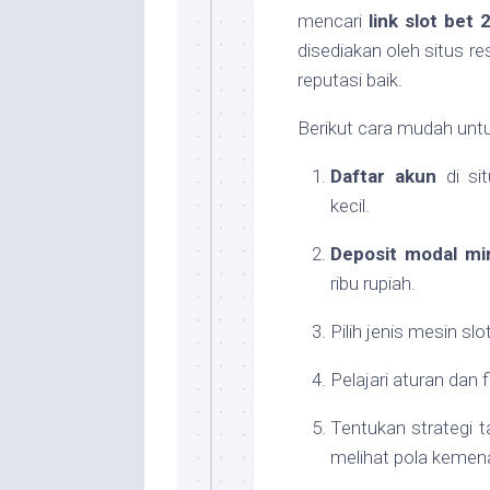
mencari
link slot bet 
disediakan oleh situs re
reputasi baik.
Berikut cara mudah unt
Daftar akun
di si
kecil.
Deposit modal mi
ribu rupiah.
Pilih jenis mesin sl
Pelajari aturan dan fi
Tentukan strategi t
melihat pola kemen