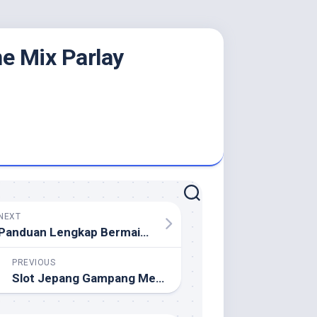
e Mix Parlay
NEXT
Panduan Lengkap Bermain Slot Dana dengan Deposit 10 Ribu
PREVIOUS
Slot Jepang Gampang Menang: Panduan Lengkap Bermain Slot dari Negeri Sakura