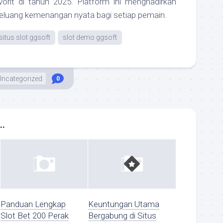
avorit di tahun 2025. Platform ini menghadirkan
peluang kemenangan nyata bagi setiap pemain.
situs slot ggsoft
slot demo ggsoft
Uncategorized
0
..
Panduan Lengkap
Keuntungan Utama
Slot Bet 200 Perak
Bergabung di Situs