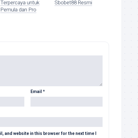
Terpercaya untuk
Sbobet88 Resmi
Pemula dan Pro
Email
*
 and website in this browser for the next time I