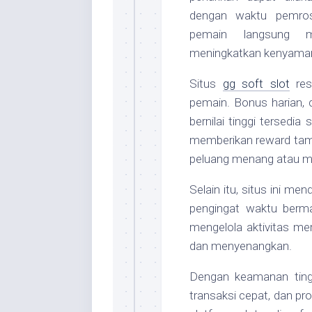
dengan waktu pemros
pemain langsung m
meningkatkan kenyaman
Situs
gg soft slot
res
pemain. Bonus harian, 
bernilai tinggi tersedia
memberikan reward tam
peluang menang atau m
Selain itu, situs ini m
pengingat waktu berm
mengelola aktivitas m
dan menyenangkan.
Dengan keamanan tinggi
transaksi cepat, dan pr