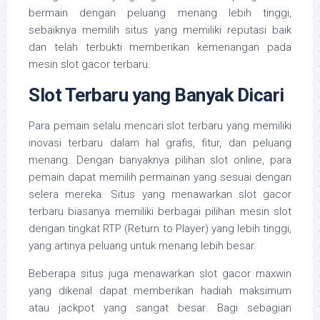
bermain dengan peluang menang lebih tinggi,
sebaiknya memilih situs yang memiliki reputasi baik
dan telah terbukti memberikan kemenangan pada
mesin slot gacor terbaru.
Slot Terbaru yang Banyak Dicari
Para pemain selalu mencari slot terbaru yang memiliki
inovasi terbaru dalam hal grafis, fitur, dan peluang
menang. Dengan banyaknya pilihan slot online, para
pemain dapat memilih permainan yang sesuai dengan
selera mereka. Situs yang menawarkan slot gacor
terbaru biasanya memiliki berbagai pilihan mesin slot
dengan tingkat RTP (Return to Player) yang lebih tinggi,
yang artinya peluang untuk menang lebih besar.
Beberapa situs juga menawarkan slot gacor maxwin
yang dikenal dapat memberikan hadiah maksimum
atau jackpot yang sangat besar. Bagi sebagian