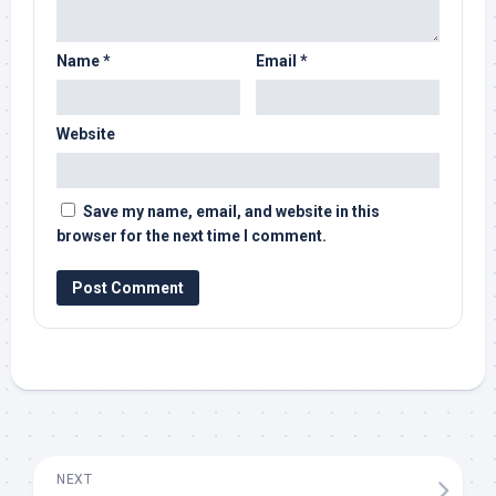
Name
*
Email
*
Website
Save my name, email, and website in this
browser for the next time I comment.
NEXT