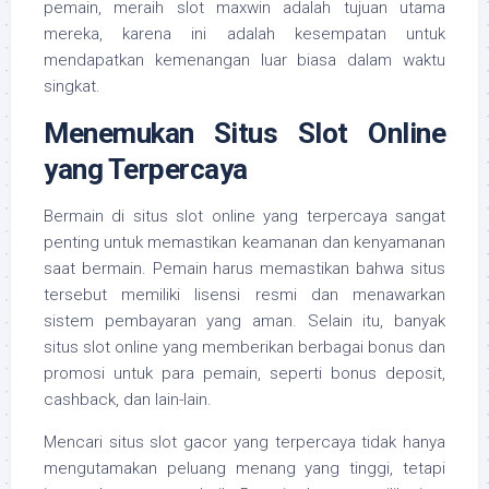
pemain, meraih slot maxwin adalah tujuan utama
mereka, karena ini adalah kesempatan untuk
mendapatkan kemenangan luar biasa dalam waktu
singkat.
Menemukan Situs Slot Online
yang Terpercaya
Bermain di situs slot online yang terpercaya sangat
penting untuk memastikan keamanan dan kenyamanan
saat bermain. Pemain harus memastikan bahwa situs
tersebut memiliki lisensi resmi dan menawarkan
sistem pembayaran yang aman. Selain itu, banyak
situs slot online yang memberikan berbagai bonus dan
promosi untuk para pemain, seperti bonus deposit,
cashback, dan lain-lain.
Mencari situs slot gacor yang terpercaya tidak hanya
mengutamakan peluang menang yang tinggi, tetapi