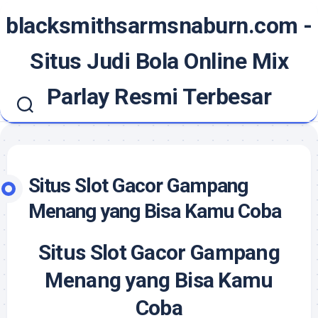
Skip
blacksmithsarmsnaburn.com -
to
content
Situs Judi Bola Online Mix
Parlay Resmi Terbesar
Situs Slot Gacor Gampang
Menang yang Bisa Kamu Coba
Situs Slot Gacor Gampang
Menang yang Bisa Kamu
Coba