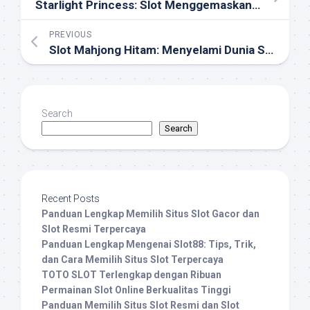
Starlight Princess: Slot Menggemaskan dengan Tema Fantasi
PREVIOUS
Slot Mahjong Hitam: Menyelami Dunia Slot Scatter Hitam
Search
Search
Recent Posts
Panduan Lengkap Memilih Situs Slot Gacor dan
Slot Resmi Terpercaya
Panduan Lengkap Mengenai Slot88: Tips, Trik,
dan Cara Memilih Situs Slot Terpercaya
TOTO SLOT Terlengkap dengan Ribuan
Permainan Slot Online Berkualitas Tinggi
Panduan Memilih Situs Slot Resmi dan Slot