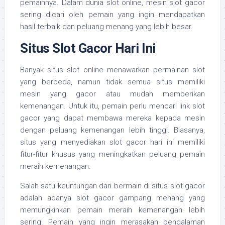
pemainnya. Dalam dunia slot online, mesin slot gacor
sering dicari oleh pemain yang ingin mendapatkan
hasil terbaik dan peluang menang yang lebih besar.
Situs Slot Gacor Hari Ini
Banyak situs slot online menawarkan permainan slot
yang berbeda, namun tidak semua situs memiliki
mesin yang gacor atau mudah memberikan
kemenangan. Untuk itu, pemain perlu mencari link slot
gacor yang dapat membawa mereka kepada mesin
dengan peluang kemenangan lebih tinggi. Biasanya,
situs yang menyediakan slot gacor hari ini memiliki
fitur-fitur khusus yang meningkatkan peluang pemain
meraih kemenangan.
Salah satu keuntungan dari bermain di situs slot gacor
adalah adanya slot gacor gampang menang yang
memungkinkan pemain meraih kemenangan lebih
sering. Pemain yang ingin merasakan pengalaman