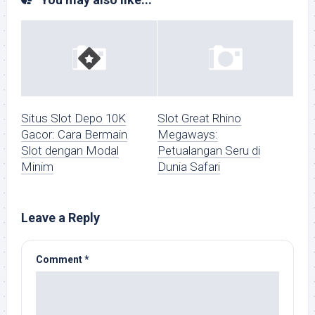
Situs Slot Depo 10K
Slot Great Rhino
Gacor: Cara Bermain
Megaways:
Slot dengan Modal
Petualangan Seru di
Minim
Dunia Safari
Leave a Reply
Comment
*