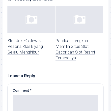
Slot Joker’s Jewels:
Panduan Lengkap
Pesona Klasik yang
Memilih Situs Slot
Selalu Menghibur
Gacor dan Slot Resmi
Terpercaya
Leave a Reply
Comment
*