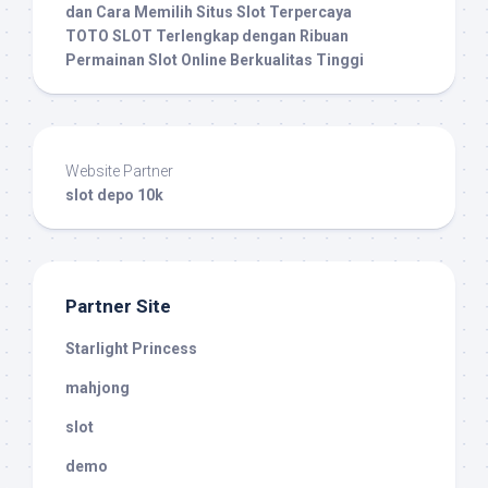
dan Cara Memilih Situs Slot Terpercaya
TOTO SLOT Terlengkap dengan Ribuan
Permainan Slot Online Berkualitas Tinggi
Website Partner
slot depo 10k
Partner Site
Starlight Princess
mahjong
slot
demo