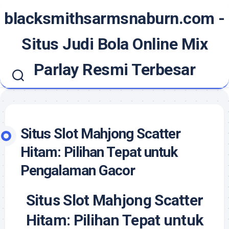
Skip
blacksmithsarmsnaburn.com -
to
content
Situs Judi Bola Online Mix
Parlay Resmi Terbesar
Situs Slot Mahjong Scatter
Hitam: Pilihan Tepat untuk
Pengalaman Gacor
Situs Slot Mahjong Scatter
Hitam: Pilihan Tepat untuk