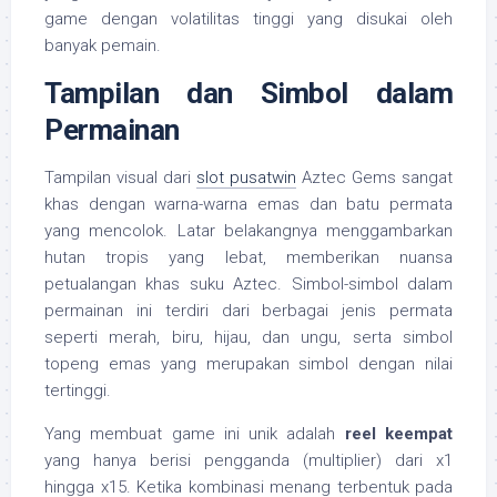
game dengan volatilitas tinggi yang disukai oleh
banyak pemain.
Tampilan dan Simbol dalam
Permainan
Tampilan visual dari
slot pusatwin
Aztec Gems sangat
khas dengan warna-warna emas dan batu permata
yang mencolok. Latar belakangnya menggambarkan
hutan tropis yang lebat, memberikan nuansa
petualangan khas suku Aztec. Simbol-simbol dalam
permainan ini terdiri dari berbagai jenis permata
seperti merah, biru, hijau, dan ungu, serta simbol
topeng emas yang merupakan simbol dengan nilai
tertinggi.
Yang membuat game ini unik adalah
reel keempat
yang hanya berisi pengganda (multiplier) dari x1
hingga x15. Ketika kombinasi menang terbentuk pada