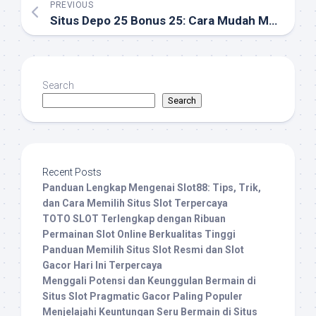
PREVIOUS
Situs Depo 25 Bonus 25: Cara Mudah Menang di Slot Online
Search
Search
Recent Posts
Panduan Lengkap Mengenai Slot88: Tips, Trik,
dan Cara Memilih Situs Slot Terpercaya
TOTO SLOT Terlengkap dengan Ribuan
Permainan Slot Online Berkualitas Tinggi
Panduan Memilih Situs Slot Resmi dan Slot
Gacor Hari Ini Terpercaya
Menggali Potensi dan Keunggulan Bermain di
Situs Slot Pragmatic Gacor Paling Populer
Menjelajahi Keuntungan Seru Bermain di Situs