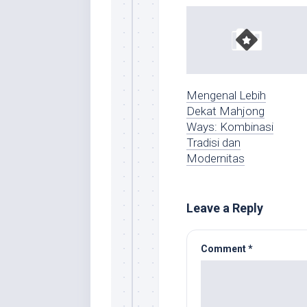
Mengenal Lebih
Dekat Mahjong
Ways: Kombinasi
Tradisi dan
Modernitas
Leave a Reply
Comment
*