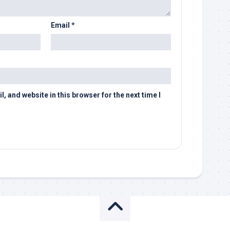
Email
*
 and website in this browser for the next time I