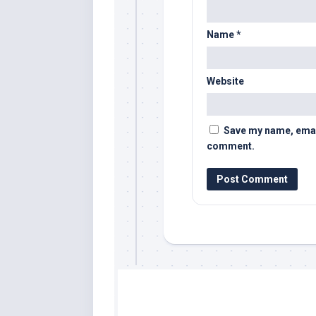
Name
*
Website
Save my name, email,
comment.