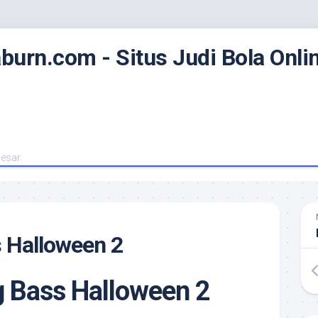
urn.com - Situs Judi Bola Onlin
besar
s Halloween 2
g Bass Halloween 2