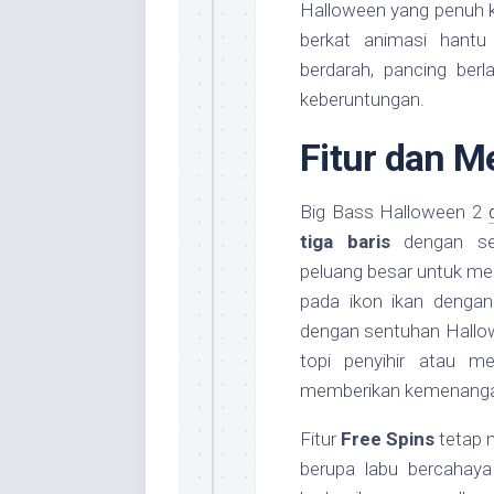
Halloween yang penuh k
berkat animasi hantu
berdarah, pancing ber
keberuntungan.
Fitur dan 
Big Bass Halloween 2
tiga baris
dengan sej
peluang besar untuk m
pada ikon ikan dengan 
dengan sentuhan Hallow
topi penyihir atau m
memberikan kemenanga
Fitur
Free Spins
tetap m
berupa labu bercahaya