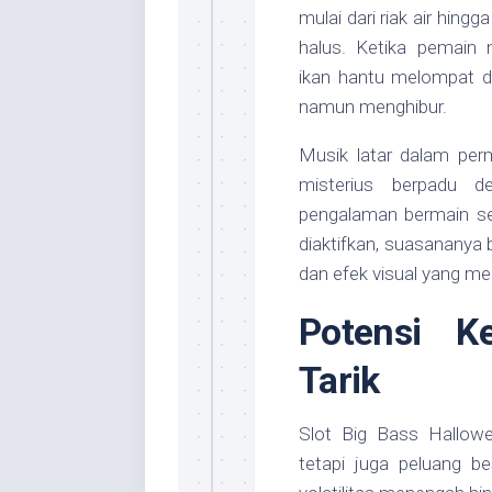
mulai dari riak air hin
halus. Ketika pemain
ikan hantu melompat d
namun menghibur.
Musik latar dalam perm
misterius berpadu
pengalaman bermain se
diaktifkan, suasananya 
dan efek visual yang me
Potensi 
Tarik
Slot Big Bass Hallowe
tetapi juga peluang b