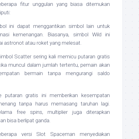
berapa fitur unggulan yang biasa ditemukan
puti:
bol ini dapat menggantikan simbol lain untuk
asi kemenangan. Biasanya, simbol Wild ini
i astronot atau roket yang melesat.
Simbol Scatter sering kali memicu putaran gratis
etika muncul dalam jumlah tertentu, pemain akan
empatan bermain tanpa mengurangi saldo
 putaran gratis ini memberikan kesempatan
enang tanpa harus memasang taruhan lagi.
lama free spins, multiplier juga diterapkan
n bisa berlipat ganda.
eberapa versi Slot Spaceman menyediakan