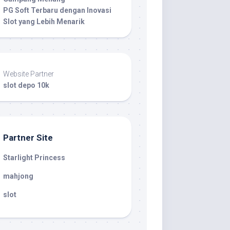
PG Soft Terbaru dengan Inovasi
Slot yang Lebih Menarik
Website Partner
slot depo 10k
Partner Site
Starlight Princess
mahjong
slot