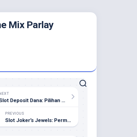
e Mix Parlay
NEXT
Slot Deposit Dana: Pilihan Tepat Untuk Pecinta Slot Online
PREVIOUS
Slot Joker’s Jewels: Permainan Klasik dengan Nuansa Modern