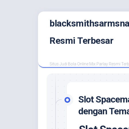
Skip
blacksmithsarmsnab
to
content
Resmi Terbesar
Situs Judi Bola Online Mix Parlay Resmi Ter
Slot Spacema
dengan Tema