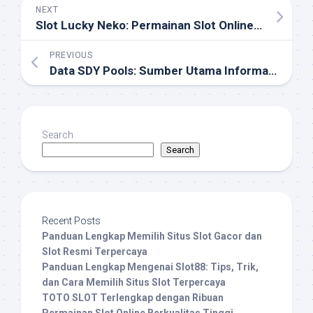
NEXT
Slot Lucky Neko: Permainan Slot Online yang Menguntungkan
PREVIOUS
Data SDY Pools: Sumber Utama Informasi Togel Sidney
Search
Search
Recent Posts
Panduan Lengkap Memilih Situs Slot Gacor dan
Slot Resmi Terpercaya
Panduan Lengkap Mengenai Slot88: Tips, Trik,
dan Cara Memilih Situs Slot Terpercaya
TOTO SLOT Terlengkap dengan Ribuan