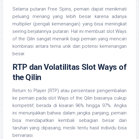
Selama putaran Free Spins, pemain dapat menikmati
peluang menang yang lebih besar karena adanya
multiplier (pengali kemenangan) yang bisa meningkat
seiring berjalannya putaran. Hal ini membuat slot Ways
of the Qilin sangat menarik bagi pemain yang mencari
kombinasi antara tema unik dan potensi kemenangan
besar.
RTP dan Volatilitas Slot Ways of
the Qilin
Return to Player (RTP) atau persentase pengembalian
ke pemain pada slot Ways of the Qilin biasanya cukup
kompetitif, berada di kisaran 96% hingga 97%. Angka
ini menunjukkan bahwa dalam jangka panjang, pemain
bisa mendapatkan kembali sebagian besar dari
taruhan yang dipasang, meski tentu hasil individu bisa
bervariasi.