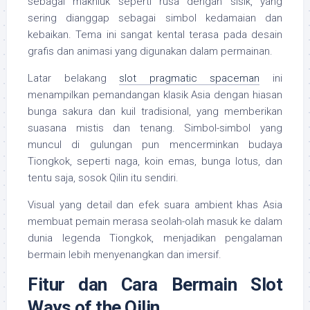
sebagai makhluk seperti rusa dengan sisik, yang
sering dianggap sebagai simbol kedamaian dan
kebaikan. Tema ini sangat kental terasa pada desain
grafis dan animasi yang digunakan dalam permainan.
Latar belakang
slot pragmatic spaceman
ini
menampilkan pemandangan klasik Asia dengan hiasan
bunga sakura dan kuil tradisional, yang memberikan
suasana mistis dan tenang. Simbol-simbol yang
muncul di gulungan pun mencerminkan budaya
Tiongkok, seperti naga, koin emas, bunga lotus, dan
tentu saja, sosok Qilin itu sendiri.
Visual yang detail dan efek suara ambient khas Asia
membuat pemain merasa seolah-olah masuk ke dalam
dunia legenda Tiongkok, menjadikan pengalaman
bermain lebih menyenangkan dan imersif.
Fitur dan Cara Bermain Slot
Ways of the Qilin