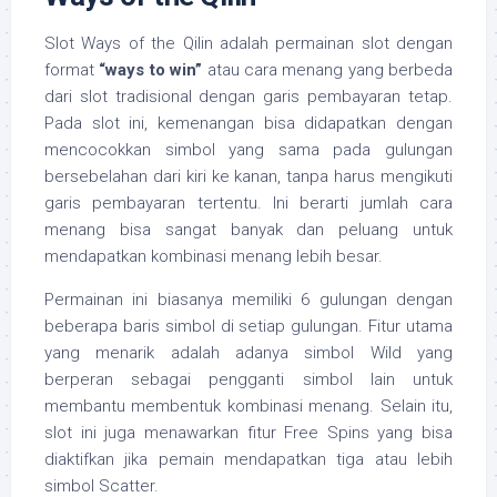
Slot Ways of the Qilin adalah permainan slot dengan
format
“ways to win”
atau cara menang yang berbeda
dari slot tradisional dengan garis pembayaran tetap.
Pada slot ini, kemenangan bisa didapatkan dengan
mencocokkan simbol yang sama pada gulungan
bersebelahan dari kiri ke kanan, tanpa harus mengikuti
garis pembayaran tertentu. Ini berarti jumlah cara
menang bisa sangat banyak dan peluang untuk
mendapatkan kombinasi menang lebih besar.
Permainan ini biasanya memiliki 6 gulungan dengan
beberapa baris simbol di setiap gulungan. Fitur utama
yang menarik adalah adanya simbol Wild yang
berperan sebagai pengganti simbol lain untuk
membantu membentuk kombinasi menang. Selain itu,
slot ini juga menawarkan fitur Free Spins yang bisa
diaktifkan jika pemain mendapatkan tiga atau lebih
simbol Scatter.