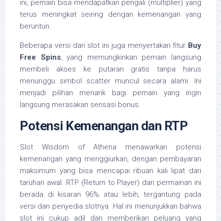
ini, pemain bisa mendapatkan pengali (multiplier) yang
terus meningkat seiring dengan kemenangan yang
beruntun.
Beberapa versi dari slot ini juga menyertakan fitur
Buy
Free Spins
, yang memungkinkan pemain langsung
membeli akses ke putaran gratis tanpa harus
menunggu simbol scatter muncul secara alami. Ini
menjadi pilihan menarik bagi pemain yang ingin
langsung merasakan sensasi bonus.
Potensi Kemenangan dan RTP
Slot Wisdom of Athena menawarkan potensi
kemenangan yang menggiurkan, dengan pembayaran
maksimum yang bisa mencapai ribuan kali lipat dari
taruhan awal. RTP (Return to Player) dari permainan ini
berada di kisaran 96% atau lebih, tergantung pada
versi dan penyedia slotnya. Hal ini menunjukkan bahwa
slot ini cukup adil dan memberikan peluang yang