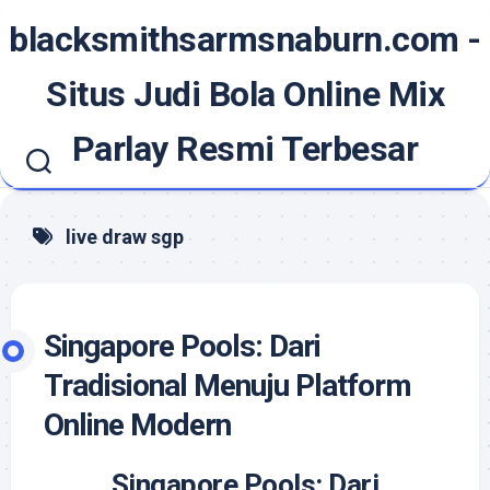
Skip
blacksmithsarmsnaburn.com -
to
content
Situs Judi Bola Online Mix
Parlay Resmi Terbesar
live draw sgp
Singapore Pools: Dari
Tradisional Menuju Platform
Online Modern
Singapore Pools: Dari