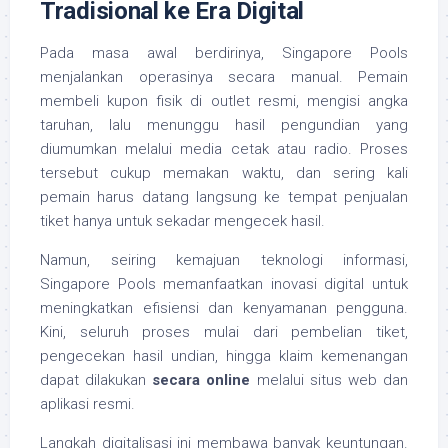
Tradisional ke Era Digital
Pada masa awal berdirinya, Singapore Pools
menjalankan operasinya secara manual. Pemain
membeli kupon fisik di outlet resmi, mengisi angka
taruhan, lalu menunggu hasil pengundian yang
diumumkan melalui media cetak atau radio. Proses
tersebut cukup memakan waktu, dan sering kali
pemain harus datang langsung ke tempat penjualan
tiket hanya untuk sekadar mengecek hasil.
Namun, seiring kemajuan teknologi informasi,
Singapore Pools memanfaatkan inovasi digital untuk
meningkatkan efisiensi dan kenyamanan pengguna.
Kini, seluruh proses mulai dari pembelian tiket,
pengecekan hasil undian, hingga klaim kemenangan
dapat dilakukan
secara online
melalui situs web dan
aplikasi resmi.
Langkah digitalisasi ini membawa banyak keuntungan.