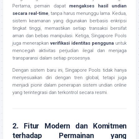
Pertama, pemain dapat
mengakses hasil undian
secara real-time
, tanpa harus menunggu lama. Kedua,
sistem keamanan yang digunakan berbasis enkripsi
tingkat tinggi, memastikan setiap transaksi bersifat
aman dan bebas manipulasi. Ketiga, Singapore Pools
juga menerapkan
verifikasi identitas pengguna
untuk
mencegah aktivitas perjudian ilegal dan menjaga
transparansi dalam setiap prosesnya.
Dengan sistem baru ini, Singapore Pools tidak hanya
menyesuaikan diri dengan tren global, tetapi juga
menjadi pionir dalam penerapan sistem undian online
yang terintegrasi dan terkontrol secara resmi.
2. Fitur Modern dan Komitmen
terhadap Permainan yang