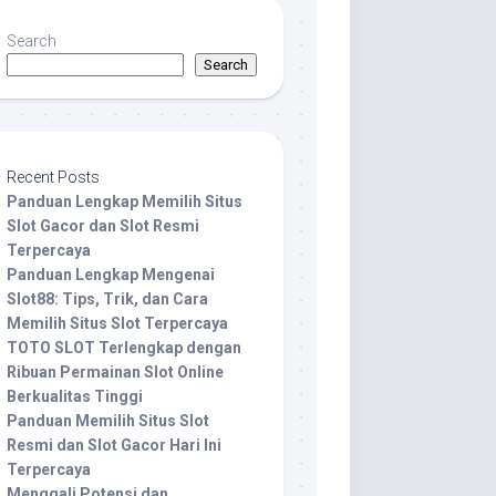
Search
Search
Recent Posts
Panduan Lengkap Memilih Situs
Slot Gacor dan Slot Resmi
Terpercaya
Panduan Lengkap Mengenai
Slot88: Tips, Trik, dan Cara
Memilih Situs Slot Terpercaya
TOTO SLOT Terlengkap dengan
Ribuan Permainan Slot Online
Berkualitas Tinggi
Panduan Memilih Situs Slot
Resmi dan Slot Gacor Hari Ini
Terpercaya
Menggali Potensi dan