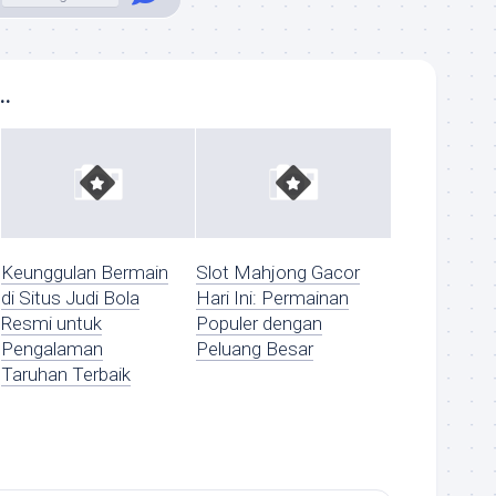
..
Keunggulan Bermain
Slot Mahjong Gacor
di Situs Judi Bola
Hari Ini: Permainan
Resmi untuk
Populer dengan
Pengalaman
Peluang Besar
Taruhan Terbaik