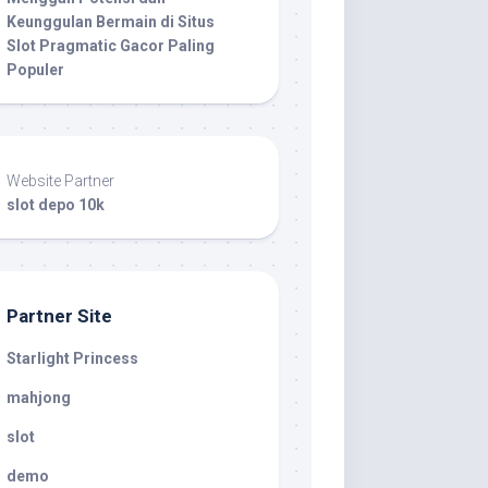
Keunggulan Bermain di Situs
Slot Pragmatic Gacor Paling
Populer
Website Partner
slot depo 10k
Partner Site
Starlight Princess
mahjong
slot
demo