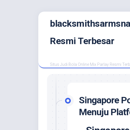
Skip
blacksmithsarmsnab
to
content
Resmi Terbesar
Situs Judi Bola Online Mix Parlay Resmi Ter
Singapore Po
Menuju Plat