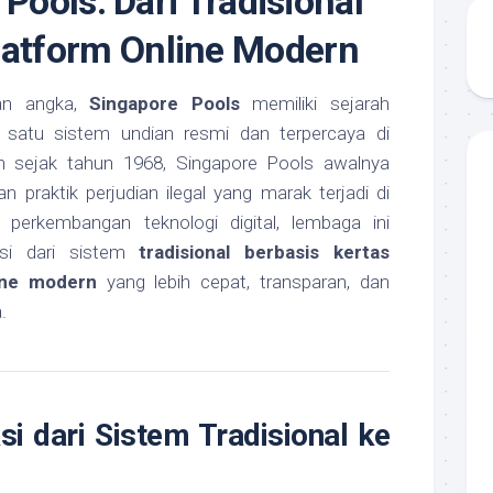
Pools: Dari Tradisional
atform Online Modern
an angka,
Singapore Pools
memiliki sejarah
 satu sistem undian resmi dan terpercaya di
an sejak tahun 1968, Singapore Pools awalnya
 praktik perjudian ilegal yang marak terjadi di
ng perkembangan teknologi digital, lembaga ini
masi dari sistem
tradisional berbasis kertas
ine modern
yang lebih cepat, transparan, dan
.
si dari Sistem Tradisional ke