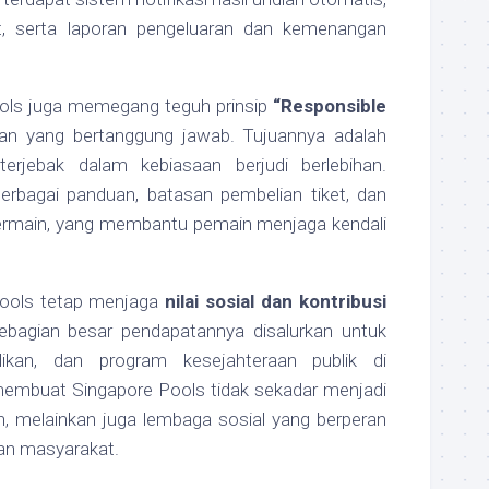
et, serta laporan pengeluaran dan kemenangan
Pools juga memegang teguh prinsip
“Responsible
an yang bertanggung jawab. Tujuannya adalah
erjebak dalam kebiasaan berjudi berlebihan.
rbagai panduan, batasan pembelian tiket, dan
bermain, yang membantu pemain menjaga kendali
 Pools tetap menjaga
nilai sosial dan kontribusi
ebagian besar pendapatannya disalurkan untuk
dikan, dan program kesejahteraan publik di
 membuat Singapore Pools tidak sekadar menjadi
n, melainkan juga lembaga sosial yang berperan
an masyarakat.