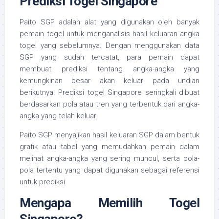
Prediksi Togel Singapore
Paito SGP adalah alat yang digunakan oleh banyak
pemain togel untuk menganalisis hasil keluaran angka
togel yang sebelumnya. Dengan menggunakan data
SGP yang sudah tercatat, para pemain dapat
membuat prediksi tentang angka-angka yang
kemungkinan besar akan keluar pada undian
berikutnya. Prediksi togel Singapore seringkali dibuat
berdasarkan pola atau tren yang terbentuk dari angka-
angka yang telah keluar.
Paito SGP menyajikan hasil keluaran SGP dalam bentuk
grafik atau tabel yang memudahkan pemain dalam
melihat angka-angka yang sering muncul, serta pola-
pola tertentu yang dapat digunakan sebagai referensi
untuk prediksi.
Mengapa Memilih Togel