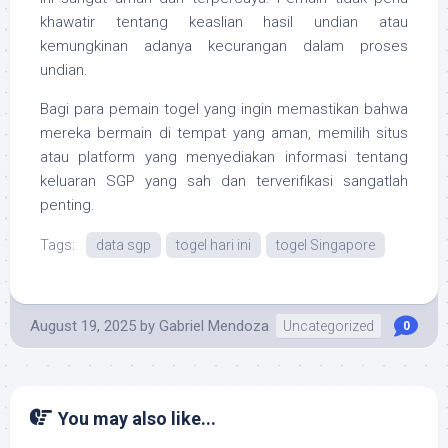
khawatir tentang keaslian hasil undian atau
kemungkinan adanya kecurangan dalam proses
undian.
Bagi para pemain togel yang ingin memastikan bahwa
mereka bermain di tempat yang aman, memilih situs
atau platform yang menyediakan informasi tentang
keluaran SGP yang sah dan terverifikasi sangatlah
penting.
Tags:
data sgp
togel hari ini
togel Singapore
August 19, 2025
by
Gabriel Mendoza
Uncategorized
0
You may also like...