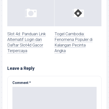
Slot 4d: Panduan Link
Togel Cambodia:
Alternatif Login dan
Fenomena Populer di
Daftar Slot4d Gacor
Kalangan Pecinta
Terpercaya
Angka
Leave a Reply
Comment
*