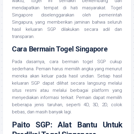
waktu, togel ini semakin berkembang dan
mendapatkan tempat di hati masyarakat. Togel
Singapore diselenggarakan oleh pemerintah
Singapura, yang memberikan jaminan bahwa seluruh
hasil keluaran SGP dilakukan secara adil dan
transparan.
Cara Bermain Togel Singapore
Pada dasarnya, cara bermain togel SGP cukup
sederhana. Pemain harus memilih angka yang menurut
mereka akan keluar pada hasil undian. Setiap hasil
keluaran SGP dapat dilihat secara langsung melalui
situs resmi atau melalui berbagai platform yang
menyediakan informasi terkait. Pemain dapat memilih
beberapa jenis taruhan, seperti 4D, 3D, 2D, colok
bebas, dan masih banyak lagi.
Paito SGP: Alat Bantu Untuk