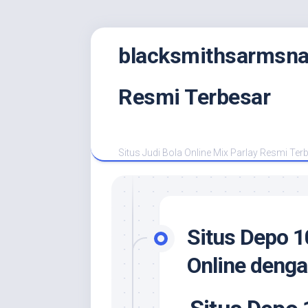
Skip
blacksmithsarmsnab
to
content
Resmi Terbesar
Situs Judi Bola Online Mix Parlay Resmi Ter
Situs Depo 1
Online deng