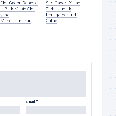
Slot Gacor: Rahasia
Slot Gacor: Pilihan
di Balik Mesin Slot
Terbaik untuk
yang
Penggemar Judi
Menguntungkan
Online
Email
*