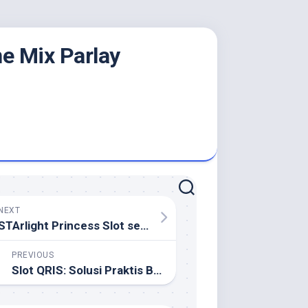
e Mix Parlay
NEXT
STArlight Princess Slot sebagai Fenomena Game Slot Modern
PREVIOUS
Slot QRIS: Solusi Praktis Bermain Slot dengan Deposit Cepat