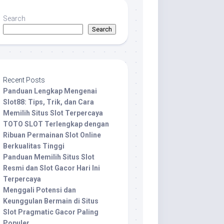
Search
Search
Recent Posts
Panduan Lengkap Mengenai
Slot88: Tips, Trik, dan Cara
Memilih Situs Slot Terpercaya
TOTO SLOT Terlengkap dengan
Ribuan Permainan Slot Online
Berkualitas Tinggi
Panduan Memilih Situs Slot
Resmi dan Slot Gacor Hari Ini
Terpercaya
Menggali Potensi dan
Keunggulan Bermain di Situs
Slot Pragmatic Gacor Paling
Populer