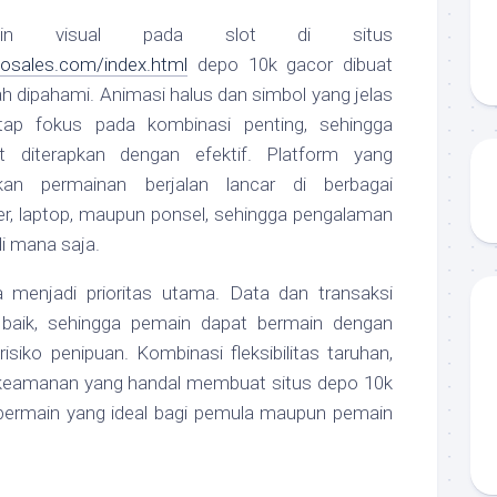
sain visual pada slot di situs
tosales.com/index.html
depo 10k gacor dibuat
ah dipahami. Animasi halus dan simbol yang jelas
ap fokus pada kombinasi penting, sehingga
at diterapkan dengan efektif. Platform yang
kan permainan berjalan lancar di berbagai
er, laptop, maupun ponsel, sehingga pengalaman
i mana saja.
menjadi prioritas utama. Data dan transaksi
 baik, sehingga pemain dapat bermain dengan
isiko penipuan. Kombinasi fleksibilitas taruhan,
m keamanan yang handal membuat situs depo 10k
bermain yang ideal bagi pemula maupun pemain