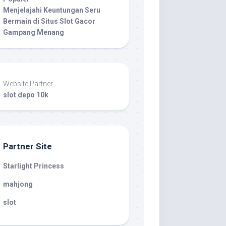
Menjelajahi Keuntungan Seru
Bermain di Situs Slot Gacor
Gampang Menang
Website Partner
slot depo 10k
Partner Site
Starlight Princess
mahjong
slot