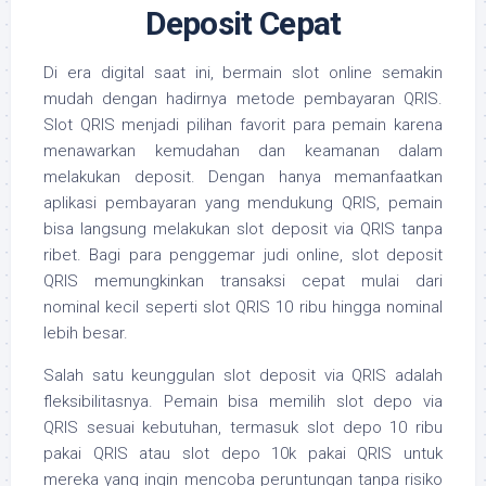
Deposit Cepat
Di era digital saat ini, bermain slot online semakin
mudah dengan hadirnya metode pembayaran QRIS.
Slot QRIS menjadi pilihan favorit para pemain karena
menawarkan kemudahan dan keamanan dalam
melakukan deposit. Dengan hanya memanfaatkan
aplikasi pembayaran yang mendukung QRIS, pemain
bisa langsung melakukan slot deposit via QRIS tanpa
ribet. Bagi para penggemar judi online, slot deposit
QRIS memungkinkan transaksi cepat mulai dari
nominal kecil seperti slot QRIS 10 ribu hingga nominal
lebih besar.
Salah satu keunggulan slot deposit via QRIS adalah
fleksibilitasnya. Pemain bisa memilih slot depo via
QRIS sesuai kebutuhan, termasuk slot depo 10 ribu
pakai QRIS atau slot depo 10k pakai QRIS untuk
mereka yang ingin mencoba peruntungan tanpa risiko