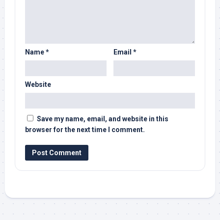
Name
*
Email
*
Website
Save my name, email, and website in this
browser for the next time I comment.